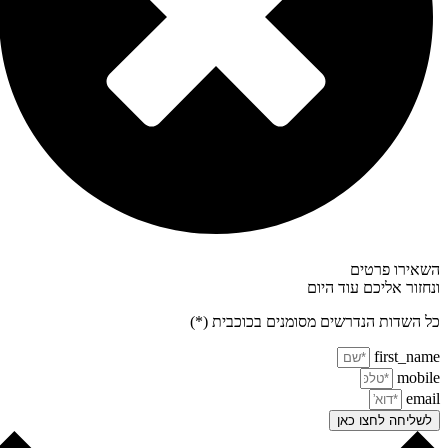
אירו פרטים
חזור אליכם עוד היום
 השדות הנדרשים מסומנים בכוכבית (*)
first_na
mobi
ema
שליחה לחצו כאן