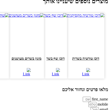
וצרים נוספים שיעניינו אותך
דוכן טורטיה בשרית
דוכן שף בשר
מזנון בשרים מעושנים
שו
או פרטים ונחזור אליכם
first_na
mobi
ema