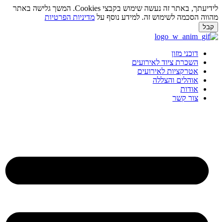
לידיעתך, באתר זה נעשה שימוש בקבצי Cookies. המשך גלישה באתר
ווה הסכמה לשימוש זה. למידע נוסף על
מדיניות הפרטיות
בל
ג
וכן
דוכני מזון
השכרת ציוד לאירועים
אטרקציות לאירועים
אוהלים והצללה
אודות
צור קשר