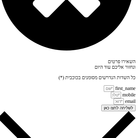
אירו פרטים
חזור אליכם עוד היום
 השדות הנדרשים מסומנים בכוכבית (*)
first_na
mobi
ema
שליחה לחצו כאן