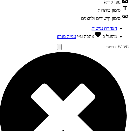
גופן קריא
tit
סימון כותרות
li
סימון קישורים ולחצנים
הצהרת נגישות
favorite
מופעל ב
אהבה
ע״י
עמית מורנו
פוש