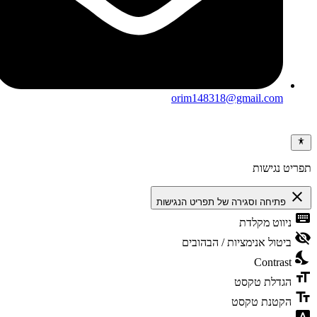
orim148318@gmail.com
ריט נגישות
clos
פתיחה וסגירה של תפריט הנגישות
keybo
ניווט מקלדת
visibili
ביטול אנימציות / הבהובים
nights
Contrast
format
הגדלת טקסט
text_f
הקטנת טקסט
font_dow