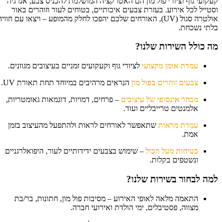
קועי גוף וציורי פול מון הם האטרקציה המושלמת להכניס צבע, אנרגיה
טייל לכל אירוע. בעזרת צבעים איכותיים, בטוחים לעור וזוהרים באור
אולטרה סגול (UV), האורחים שלכם יהפכו לחלק מהמופע – ויצאו עם חוויה
תי נשכחת.
 כולל השירות שלנו?
עמדת אומן מקצועי
לציורי גוף וקעקועים זמניים בעיצובים מגוונים.
צבעים זוהרים בפול מון
הנראים מרהיבים במיוחד תחת תאורת UV.
מבחר אינסופי של עיצובים
– פרחים, דמויות, דוגמאות גאומטריות,
אלמנטים טרייבליים ועוד.
עמדת מראות
שתאפשר לאורחים לראות ולהתפעל מהעיצוב בזמן
אמת.
בטיחות מעל הכול
– שימוש בצבעים ידידותיים לעור, היפואלרגניים
ונשטפים בקלות.
ה לבחור בשירות שלנו?
התאמה מלאה לאופי האירוע – מסיבות פול מון, חתונות, בר/בת
מצווה, פסטיבלים, ימי הולדת ואירועי חברה.