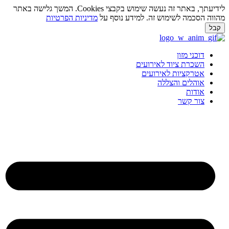
לידיעתך, באתר זה נעשה שימוש בקבצי Cookies. המשך גלישה באתר
ווה הסכמה לשימוש זה. למידע נוסף על
מדיניות הפרטיות
בל
ג
וכן
דוכני מזון
השכרת ציוד לאירועים
אטרקציות לאירועים
אוהלים והצללה
אודות
צור קשר