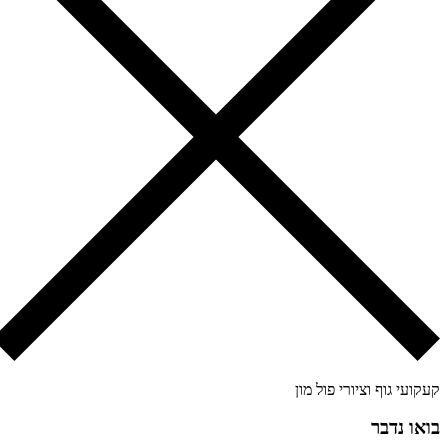
קועי גוף וציורי פול מון
או נדבר