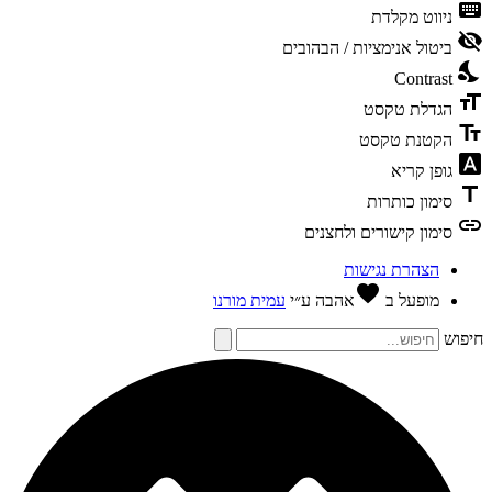
keybo
ניווט מקלדת
visibili
ביטול אנימציות / הבהובים
nights
Contrast
format
הגדלת טקסט
text_f
הקטנת טקסט
font_dow
גופן קריא
tit
סימון כותרות
li
סימון קישורים ולחצנים
הצהרת נגישות
favorite
מופעל ב
אהבה
ע״י
עמית מורנו
פוש