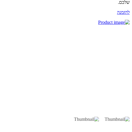
כם.
זמנה