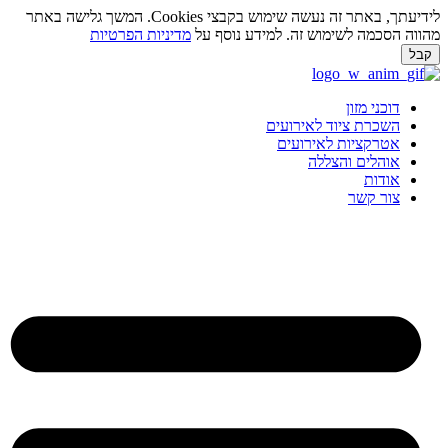
לידיעתך, באתר זה נעשה שימוש בקבצי Cookies. המשך גלישה באתר
ווה הסכמה לשימוש זה. למידע נוסף על
מדיניות הפרטיות
בל
ג
וכן
דוכני מזון
השכרת ציוד לאירועים
אטרקציות לאירועים
אוהלים והצללה
אודות
צור קשר