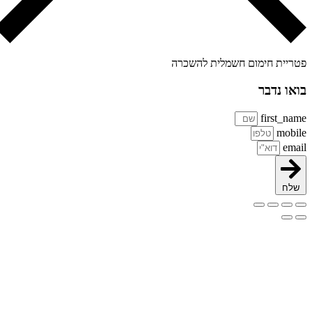
ריית חימום חשמלית להשכרה
או נדבר
first_na
mobi
ema
שלח