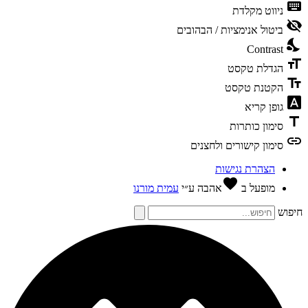
keybo
ניווט מקלדת
visibili
ביטול אנימציות / הבהובים
nights
Contrast
format
הגדלת טקסט
text_f
הקטנת טקסט
font_dow
גופן קריא
tit
סימון כותרות
li
סימון קישורים ולחצנים
הצהרת נגישות
favorite
מופעל ב
אהבה
ע״י
עמית מורנו
פוש