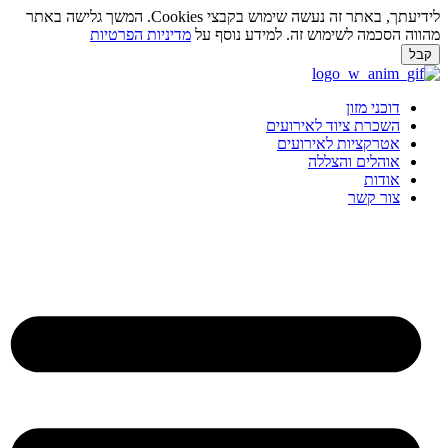
לידיעתך, באתר זה נעשה שימוש בקבצי Cookies. המשך גלישה באתר
ווה הסכמה לשימוש זה. למידע נוסף על
מדיניות הפרטיות
בל
ג
וכן
דוכני מזון
השכרת ציוד לאירועים
אטרקציות לאירועים
אוהלים והצללה
אודות
צור קשר