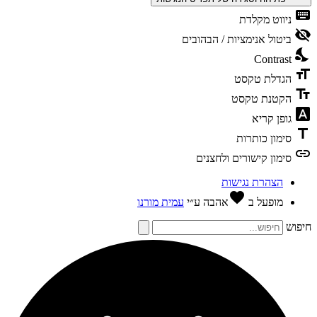
keybo
ניווט מקלדת
visibili
ביטול אנימציות / הבהובים
nights
Contrast
format
הגדלת טקסט
text_f
הקטנת טקסט
font_dow
גופן קריא
tit
סימון כותרות
li
סימון קישורים ולחצנים
הצהרת נגישות
favorite
מופעל ב
אהבה
ע״י
עמית מורנו
פוש