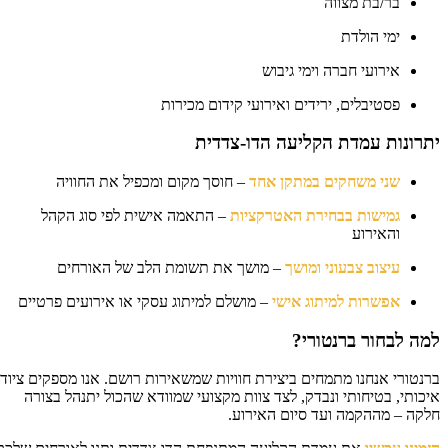
בר/בת מצווה
ימי הולדת
אירועי חברה וימי גיבוש
פסטיבלים, ירידים ואירועי קידום מכירות
רונות עמדת הקליעה הדו-צדדית
שני משחקים במתקן אחד
– חוסך מקום ומכפיל את החוויה
גמישות בבחירת האטרקציות
– התאמה אישית לפי סוג הקהל
והאירוע
עיצוב צבעוני ומושך
– מושך את תשומת הלב של האורחים
אפשרות למיתוג אישי
– מושלם למיתוג עסקי או אירועים פרטיים
ה לבחור ברנטורי?
נטורי אנחנו מתמחים ביצירת חוויות שמשאירות רושם. אנו מספקים ציוד
כותי, בטיחותי ונבדק, לצד צוות מקצועי שמוודא שהכול יתנהל בצורה
קה – מההקמה ועד סיום האירוע.