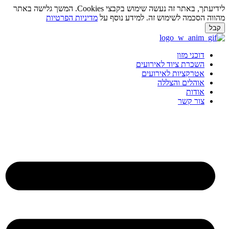
לידיעתך, באתר זה נעשה שימוש בקבצי Cookies. המשך גלישה באתר
ווה הסכמה לשימוש זה. למידע נוסף על
מדיניות הפרטיות
בל
ג
וכן
דוכני מזון
השכרת ציוד לאירועים
אטרקציות לאירועים
אוהלים והצללה
אודות
צור קשר