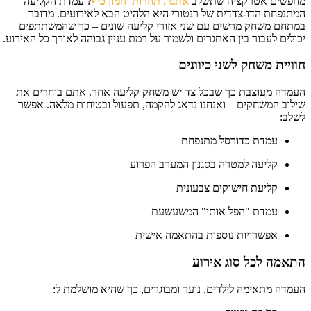
פשים אטרקציה שתשלב
אתגר, תחרות והמון כיף
? עמדת הקליעה
תנפחת הדו-צדדית של רנטורי היא הלהיט הבא לאירועים. מדובר
תחם משחק מרשים עם שני אזורי קליעה שונים – כך שהמשתתפים
ולים לעבור בין האתגרים ולשמור על רמת עניין גבוהה לאורך כל האירוע.
ויית משחק לשני כיוונים
מדה מעוצבת כך שבכל צד יש משחק קליעה אחר. אתם בוחרים את
לוב המשחקים – ואנחנו נדאג להקמה, תפעול ובטיחות מלאה. אפשר
לב:
עמדת כדורסל מתנפחת
קליעה למטרה בסגנון המערב הפרוע
קליעת חישוקים צבעונית
עמדת "הפל אותי" המשעשעת
אפשרויות נוספות בהתאמה אישית
אמה לכל סוג אירוע
מדה מתאימה לילדים, נוער ומבוגרים, כך שהיא מושלמת ל: