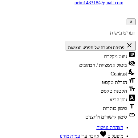
orim148318@gmail.com
ריט נגישות
clos
פתיחה וסגירה של תפריט הנגישות
keybo
ניווט מקלדת
visibili
ביטול אנימציות / הבהובים
nights
Contrast
format
הגדלת טקסט
text_f
הקטנת טקסט
font_dow
גופן קריא
tit
סימון כותרות
li
סימון קישורים ולחצנים
הצהרת נגישות
favorite
מופעל ב
אהבה
ע״י
עמית מורנו