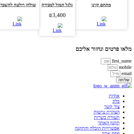
מתחם קזינו
גלגל המזל למכירה
שולחן רולטה להשכרה
₪
3,400
או פרטים ונחזור אליכם
first_na
mobi
ema
ליחה
אודות
בלוג
צור קשר
הצהרת נגישות
תעודת כשרות
תקנון האתר
אפשרויות הובלה והתקנה
מפת אתר