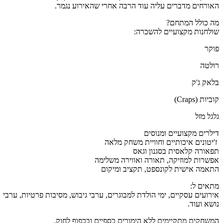
ורחים מדברים עליה עוד הרבה אחרי שהאירוע נגמר.
 כולל המתחם?
לחנות מקצועיים להשכרה:
קר
לטה
אק ג'ק
יות (Craps)
גל מזל
לרים מקצועיים ומנוסים
ז'יטונים איכותיים וחוויית משחק מלאה
אורה קלאסית בסגנון וגאס
שרות למוזיקה, תאורה ואווירה משלימה
אמה אישית לקונספט, תקציב ומיקום
אים ל:
רועים עסקיים, ימי הולדת למבוגרים, ערבי גיבוש, מסיבות פרטיות, ערבי
שא ועוד.
שחקים מתקיימים ללא הימורים כספיים ובכפוף לחוק.