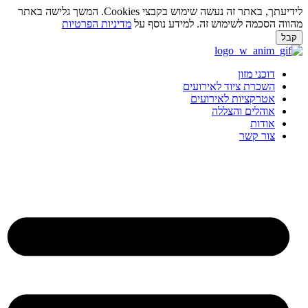
לידיעתך, באתר זה נעשה שימוש בקבצי Cookies. המשך גלישה באתר
ווה הסכמה לשימוש זה. למידע נוסף על
מדיניות הפרטיות
בל
ג
וכן
דוכני מזון
השכרת ציוד לאירועים
אטרקציות לאירועים
אוהלים והצללה
אודות
צור קשר