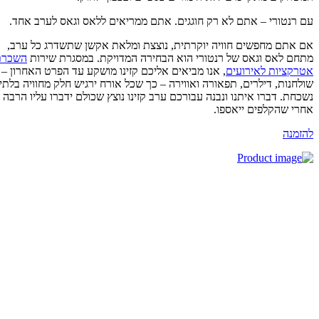
 רנטורי – אתם לא רק חוגגים. אתם ממריאים ללאס וגאס לערב אחד.
 אתם מחפשים חוויה יוקרתית, נוצצת ומלאת אקשן שתשדרג כל ערב,
חם לאס וגאס של רנטורי הוא הבחירה המדויקת. במסגרת שירות
השכרת
רקציות לאירועים
, אנו מביאים אליכם קזינו מושקע עד הפרט האחרון –
לחנות, דילרים, תפאורה ואווירה – כך שכל אורח ירגיש חלק מחוויה בלתי
כחת. דברו איתנו ונבנה עבורכם ערב קזינו נוצץ שכולם ידברו עליו הרבה
רי שהקלפים ייאספו.
זמנה