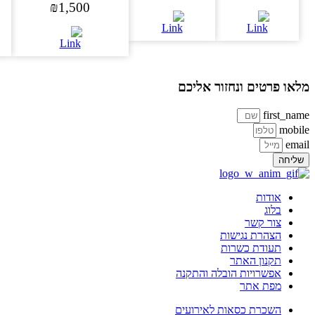
₪
1,500
או פרטים ונחזור אליכם
first_na
mobi
ema
ליחה
אודות
בלוג
צור קשר
הצהרת נגישות
תעודת כשרות
תקנון האתר
אפשרויות הובלה והתקנה
מפת אתר
השכרת כסאות לאירועים