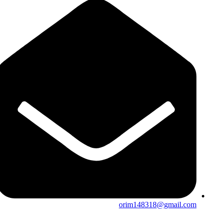
orim148318@gmail.com