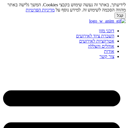
לידיעתך, באתר זה נעשה שימוש בקבצי Cookies. המשך גלישה באתר
ווה הסכמה לשימוש זה. למידע נוסף על
מדיניות הפרטיות
בל
ג
וכן
דוכני מזון
השכרת ציוד לאירועים
אטרקציות לאירועים
אוהלים והצללה
אודות
צור קשר