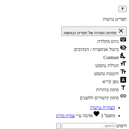
ריט נגישות
clos
פתיחה וסגירה של תפריט הנגישות
keybo
ניווט מקלדת
visibili
ביטול אנימציות / הבהובים
nights
Contrast
format
הגדלת טקסט
text_f
הקטנת טקסט
font_dow
גופן קריא
tit
סימון כותרות
li
סימון קישורים ולחצנים
הצהרת נגישות
favorite
מופעל ב
אהבה
ע״י
עמית מורנו
פוש