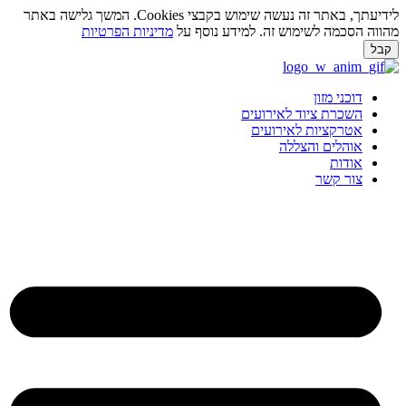
לידיעתך, באתר זה נעשה שימוש בקבצי Cookies. המשך גלישה באתר
ווה הסכמה לשימוש זה. למידע נוסף על
מדיניות הפרטיות
בל
ג
וכן
דוכני מזון
השכרת ציוד לאירועים
אטרקציות לאירועים
אוהלים והצללה
אודות
צור קשר