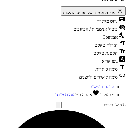
clos
פתיחה וסגירה של תפריט הנגישות
keybo
ניווט מקלדת
visibili
ביטול אנימציות / הבהובים
nights
Contrast
format
הגדלת טקסט
text_f
הקטנת טקסט
font_dow
גופן קריא
tit
סימון כותרות
li
סימון קישורים ולחצנים
הצהרת נגישות
favorite
מופעל ב
אהבה
ע״י
עמית מורנו
פוש