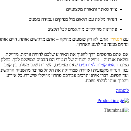
ציוד סאונד ותאורה מקצועיים
הנחיה מלאה עם תיאום מול מפיקים ועמידה בזמנים
פתרונות מוזיקליים מותאמים לכל תקציב
ם
רנטורי
, אתם לא רק שומעים מוזיקה – אתם מרגישים אותה, חיים אותה
הנים ממנה עד לרגע האחרון.
 אתם מחפשים דרך להפוך את האירוע שלכם לחוויה זורמת, מדויקת
לאת אנרגיה – מוזיקה והנחיה של רנטורי הם הבסיס המושלם לכך. כחלק
מבחר
אטרקציות לאירועים
שאנו מציעים, השירות שלנו משלב בין קצב
ון, הנחיה מקצועית ואווירה שמחזיקה את הקהל מחובר מהשנייה הראשונה
ד הסיום. דברו איתנו ונרכיב עבורכם פתרון מוזיקלי שישדרג כל אירוע
הפוך אותו לבלתי נשכח.
זמנה