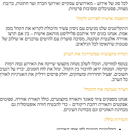
ל סוג של אירוע – מאירועים עסקיים ואירועי חברה ועד חתונות, בר/בת
ווה, פסטיבלים ומסיבות פרטיות.
אמה אישית לאירוע ולקהל
קליטנים שלנו מגיעים עם ניסיון עשיר והיכולת לקרוא את הקהל בזמן
ת. אנחנו בונים יחד איתכם פלייליסט מותאם אישית – בין אם תרצו
וירה אלגנטית ושקטה, מסיבה סוערת עם להיטים עדכניים או שילוב של
נונות שיתאימו לכל הגילאים.
חיה מקצועית שמשדרגת את הערב
וסף למוזיקה, תוכלו לשלב מנחה מקצועי שייקח את האירוע כמה רמות
ימה. המנחה ידאג לחיבור בין הקהל, ינהל את לוח הזמנים, יכריז על רגעים
ובים, יפעיל תחרויות ומשחקים, יחלק פרסים וידליק את האנרגיות לאורך
 הערב.
יוד שעושה את ההבדל
חנו מספקים ציוד סאונד ותאורה מקצועיים, כולל תאורת אווירה, ספוטים,
קטים ותאורת רחבת ריקודים – כדי להבטיח חוויה אופטימלית גם
חינת האוזניים וגם מבחינת העיניים.
ירות כולל:
תקליטנים מגוונים לפי אופי האירוע