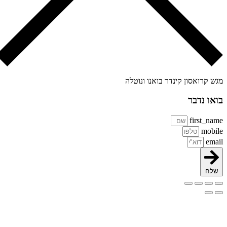
ש קרואסון קינדר בואנו ונוטלה
או נדבר
first_na
mobi
ema
שלח