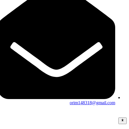
orim148318@gmail.com