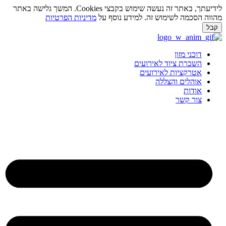
לידיעתך, באתר זה נעשה שימוש בקבצי Cookies. המשך גלישה באתר
ווה הסכמה לשימוש זה. למידע נוסף על
מדיניות הפרטיות
בל
ג
וכן
דוכני מזון
השכרת ציוד לאירועים
אטרקציות לאירועים
אוהלים והצללה
אודות
צור קשר