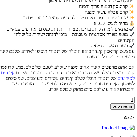
פנקת – שכל אורח יתאהב בה מהביס הראשון.
קרואסון חמאה פריך ונימוח
קרם נוטלה עשיר ומפנק
שברי קינדר בואנו מקורמלים להוספת קראנץ’ וטעם ייחודי
מחיר למגש: 227 ₪
מתאים לימי הולדת, בר/בת מצווה, חתונות, כנסים ואירועים עסקיים
מוגש בצורה אסתטית ומעוצבת – מוכן להנחה ישירות על שולחן
ינוחים
כשר בהשגחה מלאה
 מגש קרואסון קינדר בואנו ונוטלה של רנטורי תוסיפו לאירוע שלכם קינוח
שים, מתוק ובלתי נשכח.
 אתם מחפשים קינוח אהוב ומפנק שיקלע לטעם של כולם, מגש קרואסון
נדר בואנו ונוטלה של רנטורי הוא בחירה בטוחה. במסגרת שירות
קינוחים
ירועים
של רנטורי תוכלו לשלב קינוחים עשירים ומעוצבים, שמוסיפים
ולחן הקינוחים חוויה מתוקה, מרשימה ובלתי נשכחת. הזמינו עכשיו
בטיחו לאירוע שלכם סיום מתוק שכולם יזכרו.
ות
וספה לסל
ש
ואסון
₪
2
נדר
אנו
וטלה