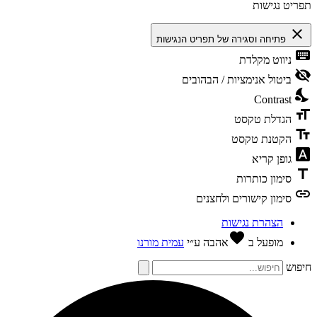
ריט נגישות
clos
פתיחה וסגירה של תפריט הנגישות
keybo
ניווט מקלדת
visibili
ביטול אנימציות / הבהובים
nights
Contrast
format
הגדלת טקסט
text_f
הקטנת טקסט
font_dow
גופן קריא
tit
סימון כותרות
li
סימון קישורים ולחצנים
הצהרת נגישות
favorite
מופעל ב
אהבה
ע״י
עמית מורנו
פוש