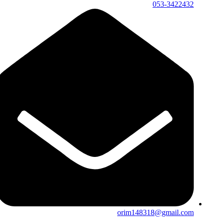
053-3422432
orim148318@gmail.com