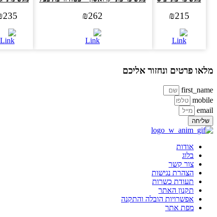
₪
235
₪
262
₪
215
או פרטים ונחזור אליכם
first_na
mobi
ema
ליחה
אודות
בלוג
צור קשר
הצהרת נגישות
תעודת כשרות
תקנון האתר
אפשרויות הובלה והתקנה
מפת אתר