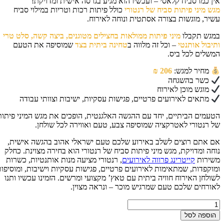
ן כמו סביח קלאסי – ועכשיו הוא מגיע בגרסה אישית ומדויקת!
ש מיני פיתות סביח של רנטורי
כולל פיתות רכות וטריות במילוי סביח
יר, מוגשות בצורה אסתטית ונוחה לאירוח.
גש תקבלו
מיני פיתות ממולאות בחצילים מטוגנים, ביצה קשה, סלט טרי
יבול אותנטי
– וכל זה מלווה ב
טחינה ביתית בצד
שמוסיפה את הטעם
שלים לכל ביס.
מחיר למגש:
206 ₪
כשר בהשגחה
מוגש מוכן לאירוח
מתאים לאירועים פרטיים, פגישות עסקיות, ישיבות וצוותי עבודה
עמים הביתיים, יחד עם ההגשה האלגנטית, הופכים את מגש המיני פיתות
 רנטורי לאטרקציה שמוסיפה צבע, טעם ואווירה לכל שולחן.
 אתם רוצים לשלב באירוע שלכם טעם ישראלי אהוב בהגשה אישית,
חה ומדויקת, מגש מיני פיתות סביח של רנטורי הוא בחירה מצוינת. כחלק
ירות
קייטרינג פרווה לאירועים
, רנטורי מציעה מנות אותנטיות, כשרות
וקפדות, שמתאימות לאירועים פרטיים, פגישות עסקיות וישיבות, ומוסיפות
ולחן האירוח חוויה ביתית עם טאץ’ מקצועי ומרשים. הזמינו עכשיו ותנו
ורחים שלכם טעם שמרגיש מוכר – ונראה מצוין.
ות
וספה לסל
ש