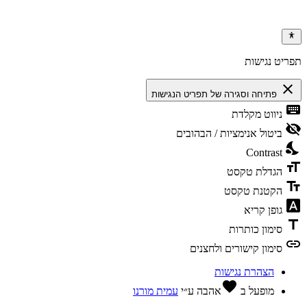
ריט נגישות
clos
פתיחה וסגירה של תפריט הנגישות
keybo
ניווט מקלדת
visibili
ביטול אנימציות / הבהובים
nights
Contrast
format
הגדלת טקסט
text_f
הקטנת טקסט
font_dow
גופן קריא
tit
סימון כותרות
li
סימון קישורים ולחצנים
הצהרת נגישות
favorite
מופעל ב
אהבה
ע״י
עמית מורנו