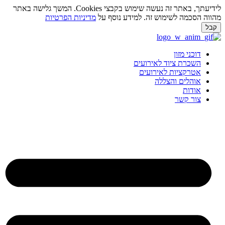
לידיעתך, באתר זה נעשה שימוש בקבצי Cookies. המשך גלישה באתר
ווה הסכמה לשימוש זה. למידע נוסף על
מדיניות הפרטיות
בל
ג
וכן
דוכני מזון
השכרת ציוד לאירועים
אטרקציות לאירועים
אוהלים והצללה
אודות
צור קשר