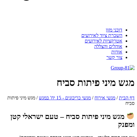
דוכני מזון
השכרת ציוד לאירועים
אטרקציות לאירועים
אוהלים והצללה
אודות
צור קשר
גש מיני פיתות סביח
 הבית
/
מגשי אירוח
/
מגשי כריכונים - 15 יח' במגש
/
מגש מיני פיתות
יח
מגש מיני פיתות סביח – טעם ישראלי קטן
מפנק