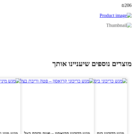
ני
₪
2
תות
יח
וצרים נוספים שיעניינו אותך
מגש כריכוני ביס
מגש כריכוני קרואסון – פטה וריבת בצל
מגש מיני ג'בט