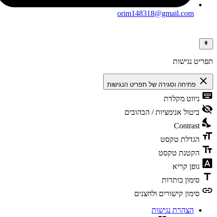
orim148318@gmail.com
ריט נגישות
clos
פתיחה וסגירה של תפריט הנגישות
keybo
ניווט מקלדת
visibili
ביטול אנימציות / הבהובים
nights
Contrast
format
הגדלת טקסט
text_f
הקטנת טקסט
font_dow
גופן קריא
tit
סימון כותרות
li
סימון קישורים ולחצנים
הצהרת נגישות