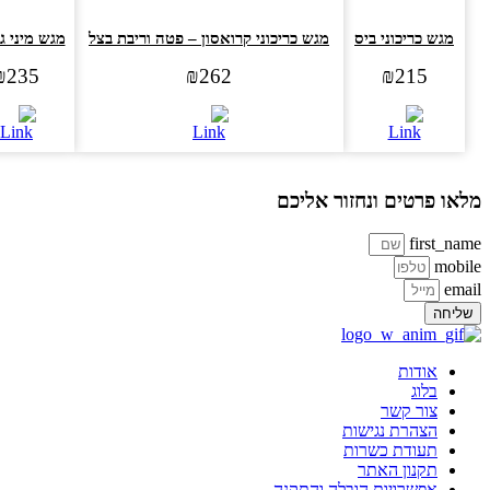
מגש כריכוני ביס
מגש כריכוני קרואסון – פטה וריבת בצל
מגש מיני ג'בט
₪
235
₪
262
₪
215
או פרטים ונחזור אליכם
first_na
mobi
ema
ליחה
אודות
בלוג
צור קשר
הצהרת נגישות
תעודת כשרות
תקנון האתר
אפשרויות הובלה והתקנה