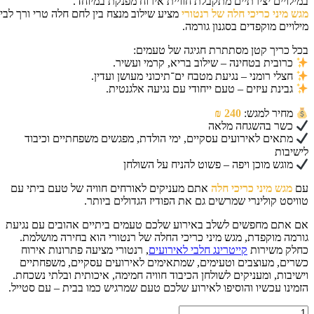
ילויים יצירתיים מתקבלת חוויית אירוח מפנקת במיוחד.
ש מיני כריכי חלה של רנטורי
מציע שילוב מנצח בין לחם חלה טרי ורך לבין
לויים מוקפדים בסגנון גורמה.
ל כריך קטן מסתתרת חגיגה של טעמים:
כרובית בטחינה – שילוב בריא, קרמי ועשיר.
חצלי רומני – נגיעת מטבח ים־תיכוני מעושן ועדין.
גבינת עיזים – טעם ייחודי עם נגיעה אלגנטית.
מחיר למגש:
240 ₪
כשר בהשגחה מלאה
מתאים לאירועים עסקיים, ימי הולדת, מפגשים משפחתיים וכיבוד
שיבות
מוגש מוכן ויפה – פשוט להניח על השולחן
ם
מגש מיני כריכי חלה
אתם מעניקים לאורחים חוויה של טעם ביתי עם
ויסט קולינרי שמרשים גם את הפודיז הגדולים ביותר.
 אתם מחפשים לשלב באירוע שלכם טעמים ביתיים אהובים עם נגיעת
רמה מוקפדת, מגש מיני כריכי החלה של רנטורי הוא בחירה מושלמת.
לק משירות
קייטרינג חלבי לאירועים
, רנטורי מציעה פתרונות אירוח
רים, מעוצבים וטעימים, שמתאימים לאירועים עסקיים, משפחתיים
שיבות, ומעניקים לשולחן הכיבוד חוויה חמימה, איכותית ובלתי נשכחת.
מינו עכשיו והוסיפו לאירוע שלכם טעם שמרגיש כמו בבית – עם סטייל.
ות