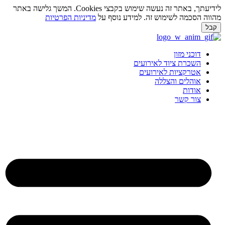
לידיעתך, באתר זה נעשה שימוש בקבצי Cookies. המשך גלישה באתר
ווה הסכמה לשימוש זה. למידע נוסף על
מדיניות הפרטיות
בל
ג
וכן
דוכני מזון
השכרת ציוד לאירועים
אטרקציות לאירועים
אוהלים והצללה
אודות
צור קשר