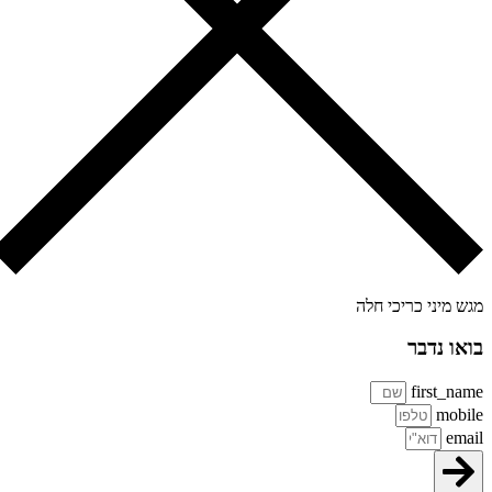
ש מיני כריכי חלה
או נדבר
first_na
mobi
ema