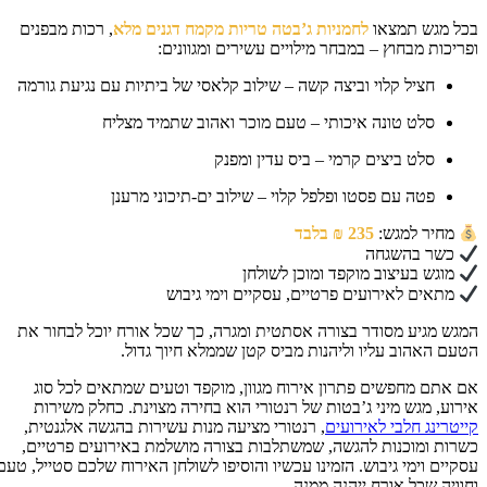
ל מגש תמצאו
לחמניות ג’בטה טריות מקמח דגנים מלא
, רכות מבפנים
ריכות מבחוץ – במבחר מילויים עשירים ומגוונים:
חציל קלוי וביצה קשה – שילוב קלאסי של ביתיות עם נגיעת גורמה
סלט טונה איכותי – טעם מוכר ואהוב שתמיד מצליח
סלט ביצים קרמי – ביס עדין ומפנק
פטה עם פסטו ופלפל קלוי – שילוב ים-תיכוני מרענן
מחיר למגש:
235 ₪ בלבד
כשר בהשגחה
מוגש בעיצוב מוקפד ומוכן לשולחן
מתאים לאירועים פרטיים, עסקיים וימי גיבוש
גש מגיע מסודר בצורה אסתטית ומגרה, כך שכל אורח יוכל לבחור את
עם האהוב עליו וליהנות מביס קטן שממלא חיוך גדול.
 אתם מחפשים פתרון אירוח מגוון, מוקפד וטעים שמתאים לכל סוג
רוע, מגש מיני ג’בטות של רנטורי הוא בחירה מצוינת. כחלק משירות
יטרינג חלבי לאירועים
, רנטורי מציעה מנות עשירות בהגשה אלגנטית,
רות ומוכנות להגשה, שמשתלבות בצורה מושלמת באירועים פרטיים,
קיים וימי גיבוש. הזמינו עכשיו והוסיפו לשולחן האירוח שלכם סטייל, טעם
וויה שכל אורח ייהנה ממנה.