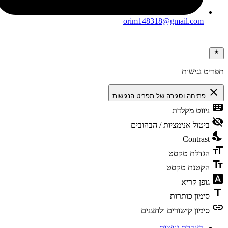
orim148318@gmail.com
ריט נגישות
clos
פתיחה וסגירה של תפריט הנגישות
keybo
ניווט מקלדת
visibili
ביטול אנימציות / הבהובים
nights
Contrast
format
הגדלת טקסט
text_f
הקטנת טקסט
font_dow
גופן קריא
tit
סימון כותרות
li
סימון קישורים ולחצנים
הצהרת נגישות