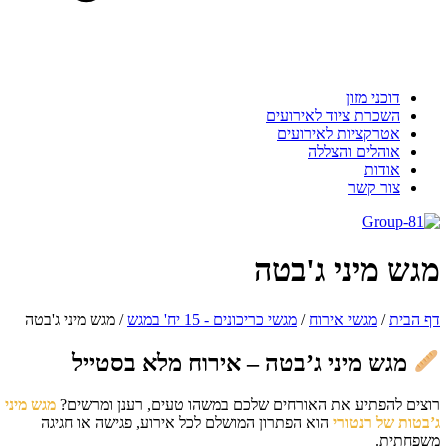
דוכני מזון
השכרת ציוד לאירועים
אטרקציות לאירועים
אוהלים והצללה
אודות
צור קשר
גש מיני ג'בטה
 הבית
/
מגשי אירוח
/
מגשי כריכונים - 15 יח' במגש
/
מגש מיני ג'בטה
מגש מיני ג’בטה – אירוח מלא בסטייל
צים להפתיע את האורחים שלכם במשהו טעים, רענן ומרשים?
מגש מיני
בטות של רנטורי
הוא הפתרון המושלם לכל אירוע, פגישה או חגיגה
פחתית.