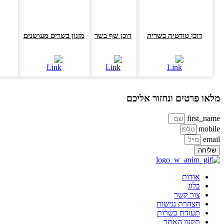
דוכן טורטיה בשרית
דוכן שף בשר
מזנון בשרים מעושנים
שו
או פרטים ונחזור אליכם
first_na
mobi
ema
ליחה
אודות
בלוג
צור קשר
הצהרת נגישות
תעודת כשרות
תקנון האתר