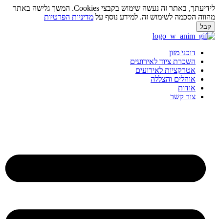
לידיעתך, באתר זה נעשה שימוש בקבצי Cookies. המשך גלישה באתר
ווה הסכמה לשימוש זה. למידע נוסף על
מדיניות הפרטיות
בל
ג
וכן
דוכני מזון
השכרת ציוד לאירועים
אטרקציות לאירועים
אוהלים והצללה
אודות
צור קשר