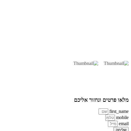
או פרטים ונחזור אליכם
first_na
mobi
ema
ליחה