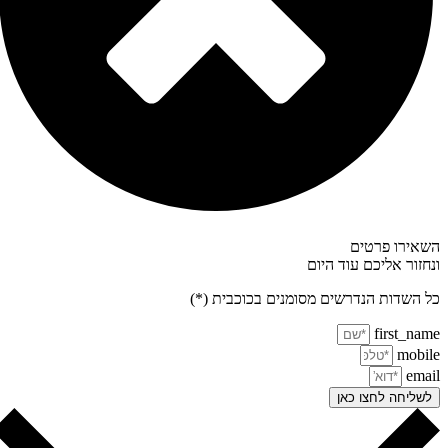
אירו פרטים
חזור אליכם עוד היום
 השדות הנדרשים מסומנים בכוכבית (*)
first_na
mobi
ema
שליחה לחצו כאן