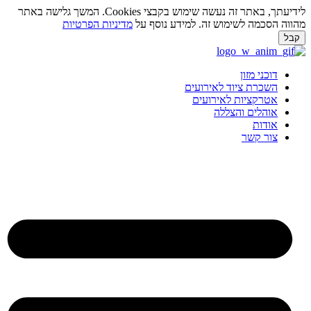
לידיעתך, באתר זה נעשה שימוש בקבצי Cookies. המשך גלישה באתר
ווה הסכמה לשימוש זה. למידע נוסף על
מדיניות הפרטיות
בל
ג
וכן
דוכני מזון
השכרת ציוד לאירועים
אטרקציות לאירועים
אוהלים והצללה
אודות
צור קשר