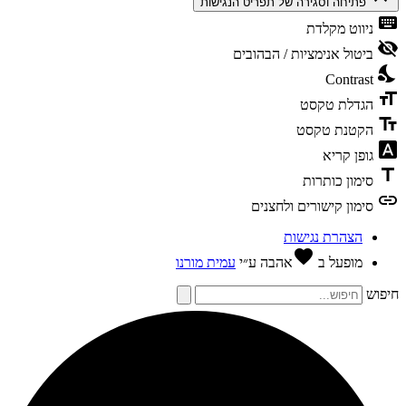
פתיחה וסגירה של תפריט הנגישות
keybo
ניווט מקלדת
visibili
ביטול אנימציות / הבהובים
nights
Contrast
format
הגדלת טקסט
text_f
הקטנת טקסט
font_dow
גופן קריא
tit
סימון כותרות
li
סימון קישורים ולחצנים
הצהרת נגישות
favorite
מופעל ב
אהבה
ע״י
עמית מורנו
פוש