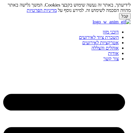
לידיעתך, באתר זה נעשה שימוש בקבצי Cookies. המשך גלישה באתר
ווה הסכמה לשימוש זה. למידע נוסף על
מדיניות הפרטיות
בל
ג
וכן
דוכני מזון
השכרת ציוד לאירועים
אטרקציות לאירועים
אוהלים והצללה
אודות
צור קשר