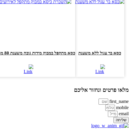
כסא בר עגול ללא משענת
כסא מתקפל במבוק מידות גובה משענת 80 מושב 47×47
או פרטים ונחזור אליכם
first_na
mobi
ema
ליחה