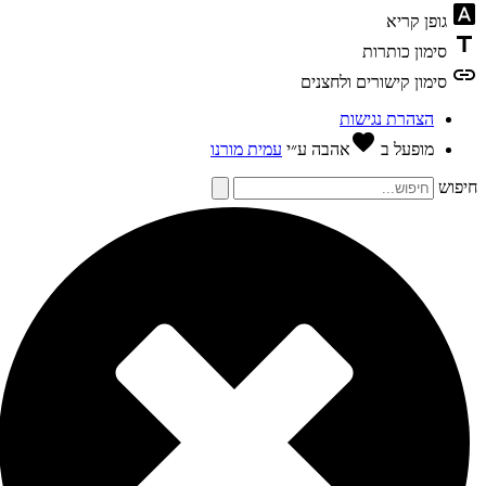
font_dow
גופן קריא
tit
סימון כותרות
li
סימון קישורים ולחצנים
הצהרת נגישות
favorite
מופעל ב
אהבה
ע״י
עמית מורנו
פוש