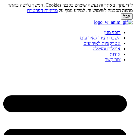
לידיעתך, באתר זה נעשה שימוש בקבצי Cookies. המשך גלישה באתר
ווה הסכמה לשימוש זה. למידע נוסף על
מדיניות הפרטיות
בל
ג
וכן
דוכני מזון
השכרת ציוד לאירועים
אטרקציות לאירועים
אוהלים והצללה
אודות
צור קשר