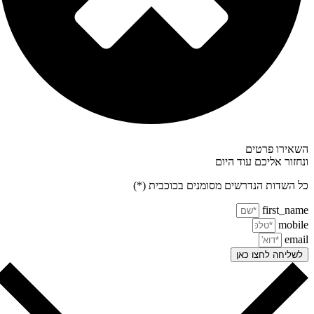
אירו פרטים
חזור אליכם עוד היום
 השדות הנדרשים מסומנים בכוכבית (*)
first_na
mobi
ema
שליחה לחצו כאן