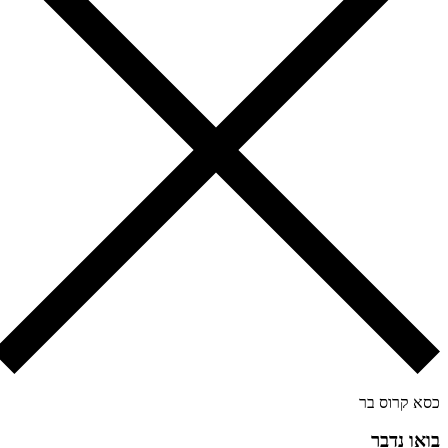
א קרוס בר
או נדבר