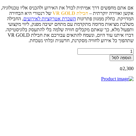
 אתם מחפשים דרך אמיתית לבדל את האירוע ולהכניס אליו טכנולוגיה,
שן ואווירה יוקרתית –
חבילת
VR GOLD
של רנטורי היא הבחירה
דויקת. כחלק ממגוון פתרונות
השכרת אטרקציות לאירועים
, החבילה
לבת מציאות מדומה מתקדמת עם מתחם ישיבה מפנק, ליווי מקצועי
פעול מלא, כך שאתם מקבלים חוויה שלמה בלי להתעסק בלוגיסטיקה.
דברו איתנו עוד היום, ונשמח להתאים עבורכם את חבילת VR GOLD
הפוך כל אירוע לחוויה מסקרנת, חדשנית ובלתי נשכחת.
ות
וספה לסל
ילת
V
₪
2,3
GOL