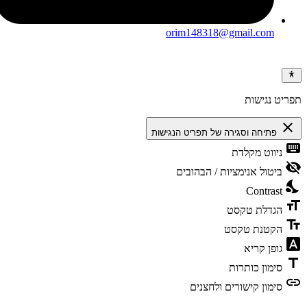
orim148318@gmail.com
ריט נגישות
clos
פתיחה וסגירה של תפריט הנגישות
keybo
ניווט מקלדת
visibili
ביטול אנימציות / הבהובים
nights
Contrast
format
הגדלת טקסט
text_f
הקטנת טקסט
font_dow
גופן קריא
tit
סימון כותרות
li
סימון קישורים ולחצנים