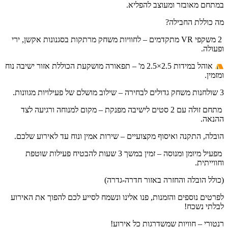
תחם מאובזר ומעוצב להפליא.
 כוללת החבילה?
️ 2 משקפי VR מתקדמים – לחוויות משחק מרתקות בסגנונות אקשן, ירי
עולה.
אוהל במידות 2.5×2.5 מ' – תפאורה מושקעת הכוללת אזור ישיבה נוח
זמין.
️ מתחם זולה עם 2 סטים לישיבה מפנקת – מקום למנוחה ורגיעה לצד
נאה.
בלה, התקנה ואיסוף מקצועיים – שירות אמין ונוח עד לאירוע שלכם.
‍ מפעיל מיומן ומנוסה – זמין במשך 3 שעות להבטיח פעילות שוטפת
ווייתית.
ולל הובלה והחזרה באזור חדרה-גדרה)
רטים נוספים והזמנות, פנו אלינו ונשמח לסייע לכם להפוך את האירוע
לתי נשכח!
טורי – חוויות שמשדרגות כל אירוע!