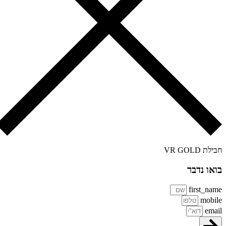
לת VR GOLD
או נדבר
first_na
mobi
ema