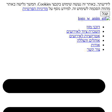
לידיעתך, באתר זה נעשה שימוש בקבצי Cookies. המשך גלישה באתר
ווה הסכמה לשימוש זה. למידע נוסף על
מדיניות הפרטיות
בל
ג
וכן
דוכני מזון
השכרת ציוד לאירועים
אטרקציות לאירועים
אוהלים והצללה
אודות
צור קשר