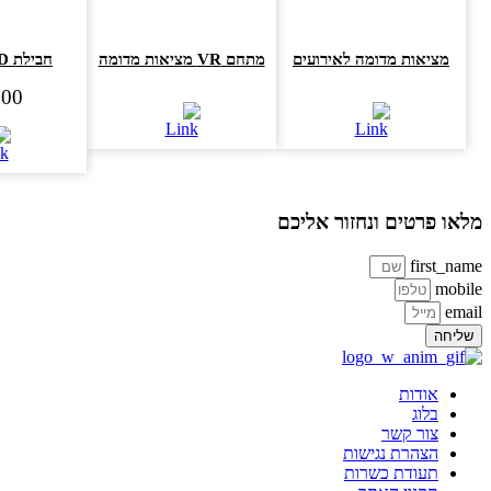
מציאות מדומה לאירועים
מתחם VR מציאות מדומה
חבילת VR GOLD
2,300
או פרטים ונחזור אליכם
first_na
mobi
ema
ליחה
אודות
בלוג
צור קשר
הצהרת נגישות
תעודת כשרות