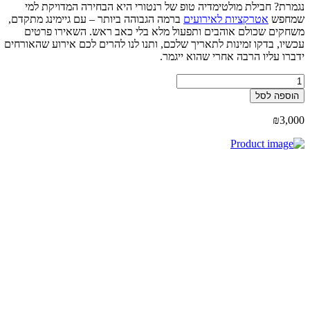
מרת? חבילת מולטימדיה טופ של רנטורי היא הבחירה המדויקת למי
מחפש
אטרקציות לאירועים
ברמה הגבוהה ביותר – עם גיימינג מתקדם,
חקים שכולם אוהבים ותפעול מלא בלי כאב ראש. השאירו פרטים
שיו, בדקו זמינות לתאריך שלכם, ותנו לנו להרים לכם אירוע שהאורחים
ברו עליו הרבה אחרי שהוא ייגמר.
ות
וספה לסל
ילת
לטימדיה
₪
3,0
פ