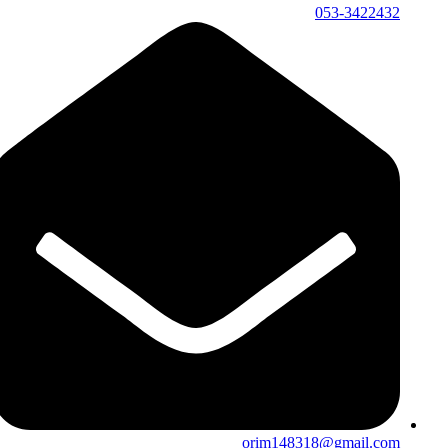
053-3422432
orim148318@gmail.com