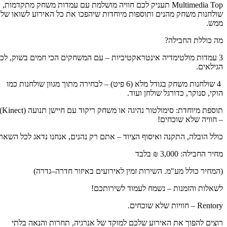
Multimedia Top תעניק לכם חוויה מושלמת עם עמדות משחק מתקדמות,
לחנות משחק מהנים ותוספות מיוחדות שיהפכו את כל האירוע לשואו של
ש.
 כוללת החבילה?
 עמדות מולטימדיה אינטראקטיביות – עם המשחקים הכי חמים בשוק, לכל
ילאים.
️ 4 שולחנות משחק בגודל מלא (6 פיט) – לבחירה מתוך מגוון שולחנות כמו
קי, סנוקר, כדורגל שולחן ועוד.
תוספת מיוחדת: סימולטור נהיגה או משחק ריקוד עם חיישן תנועה (Kinect)
חוויה שלא שוכחים!
לל הובלה, התקנה ואיסוף הציוד – אתם רק נהנים, אנחנו נדאג לכל השאר.
ר החבילה: 3,000 ₪ בלבד
מחיר כולל מע"מ. השירות זמין לאירועים באיזור חדרה–גדרה)
אלות והזמנות – נשמח לעמוד לשירותכם!
Re – חוויות שלא שוכחים.
צים להפוך את האירוע שלכם למוקד של אנרגיה, תחרות והנאה בלתי