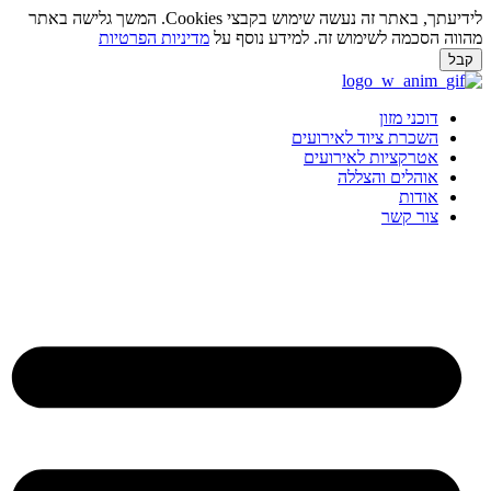
לידיעתך, באתר זה נעשה שימוש בקבצי Cookies. המשך גלישה באתר
ווה הסכמה לשימוש זה. למידע נוסף על
מדיניות הפרטיות
בל
ג
וכן
דוכני מזון
השכרת ציוד לאירועים
אטרקציות לאירועים
אוהלים והצללה
אודות
צור קשר