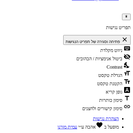
ריט נגישות
clos
פתיחה וסגירה של תפריט הנגישות
keybo
ניווט מקלדת
visibili
ביטול אנימציות / הבהובים
nights
Contrast
format
הגדלת טקסט
text_f
הקטנת טקסט
font_dow
גופן קריא
tit
סימון כותרות
li
סימון קישורים ולחצנים
הצהרת נגישות
favorite
מופעל ב
אהבה
ע״י
עמית מורנו