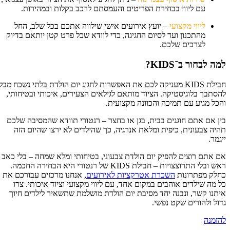
עם ליווי בבחירת הפריטים והעמסתם לרכב בקלות ובמהירות.
ליווי מקצועי
– יועץ אירועים אישי שילווה אתכם בכל שלב, החל
מהתכנון ועד לסיום החגיגה, כדי לוודא שכל פרט קטן יותאם בדיוק
לצרכים שלכם.
ה לבחור ב־KIDS?
חבילת KIDS מעניקה לכם את האפשרות לחגוג יום הולדת בלתי נשכח מבלי
סתבך בלוגיסטיקה. הציוד מותאם לגילאים הצעירים, איכותי ובטיחותי,
כל מגיע עם תמיכה והכוונה מקצועית.
ן אם אתם חוגגים בבית, בגן או בחצר – רנטורי תוודא שהמסיבה שלכם
יה צבעונית, כיפית ומלאת אנרגיה, כך שהילדים לא ירצו שהיום הזה
גמר.
 אתם רוצים להפיק יום הולדת צבעוני, בטיחותי ומלא שמחה – בלי כאב
ראש ובלי התרוצצויות – חבילת KIDS של רנטורי היא הבחירה החכמה.
לק מפתרונות
השכרת אטרקציות לאירועים
, אנחנו מרכזים עבורכם את
 מה שילדים אוהבים במקום אחד, עם ליווי מקצועי וציוד איכותי. צרו
תנו קשר, ונבנה יחד מסיבת יום הולדת מושלמת שתשאיר לילדים חיוך
ול ולהורים שקט נפשי.
זמנה