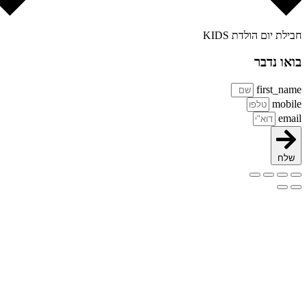
ילת יום הולדת KIDS
או נדבר
first_na
mobi
ema
שלח