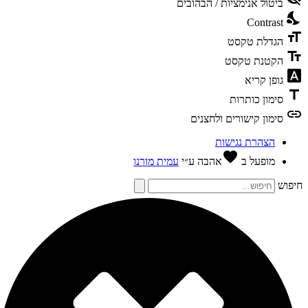
ביטול אנימציות / הבהובים
nights
Contrast
format
הגדלת טקסט
text_f
הקטנת טקסט
font_dow
גופן קריא
tit
סימון כותרות
li
סימון קישורים ולחצנים
הצהרת נגישות
favorite
מופעל ב
אהבה
ע״י
עמית מורנו
פוש