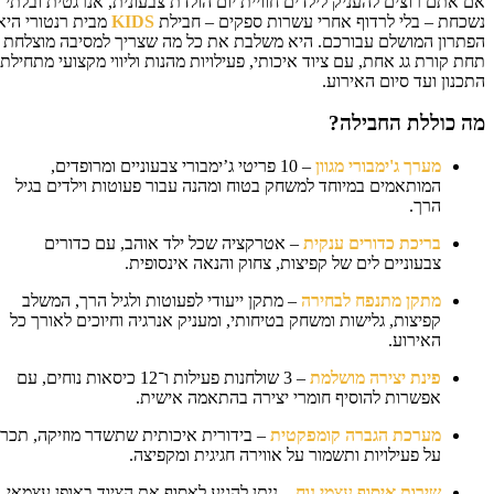
 אתם רוצים להעניק לילדים חוויית יום הולדת צבעונית, אנרגטית ובלתי
כחת – בלי לרדוף אחרי עשרות ספקים – חבילת
KIDS
מבית רנטורי היא
תרון המושלם עבורכם. היא משלבת את כל מה שצריך למסיבה מוצלחת
ת קורת גג אחת, עם ציוד איכותי, פעילויות מהנות וליווי מקצועי מתחילת
כנון ועד סיום האירוע.
 כוללת החבילה?
מערך ג'ימבורי מגוון
– 10 פריטי ג’ימבורי צבעוניים ומרופדים,
המותאמים במיוחד למשחק בטוח ומהנה עבור פעוטות וילדים בגיל
הרך.
בריכת כדורים ענקית
– אטרקציה שכל ילד אוהב, עם כדורים
צבעוניים לים של קפיצות, צחוק והנאה אינסופית.
מתקן מתנפח לבחירה
– מתקן ייעודי לפעוטות ולגיל הרך, המשלב
קפיצות, גלישות ומשחק בטיחותי, ומעניק אנרגיה וחיוכים לאורך כל
האירוע.
פינת יצירה מושלמת
– 3 שולחנות פעילות ו־12 כיסאות נוחים, עם
אפשרות להוסיף חומרי יצירה בהתאמה אישית.
מערכת הגברה קומפקטית
– בידורית איכותית שתשדר מוזיקה, תכריז
על פעילויות ותשמור על אווירה חגיגית ומקפיצה.
שירות איסוף עצמי נוח
– ניתן להגיע לאסוף את הציוד באופן עצמאי,