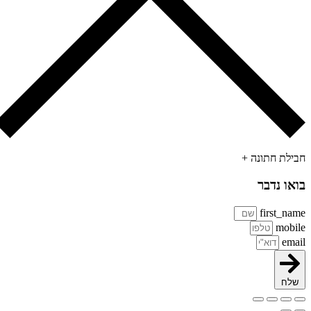
ילת חתונה +
או נדבר
first_na
mobi
ema
שלח