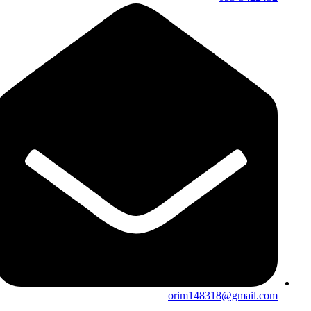
orim148318@gmail.com