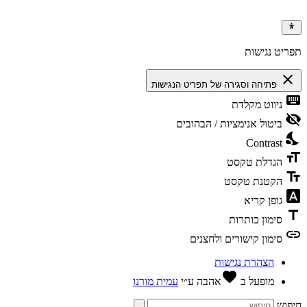
ריט נגישות
clos
פתיחה וסגירה של תפריט הנגישות
keybo
ניווט מקלדת
visibili
ביטול אנימציות / הבהובים
nights
Contrast
format
הגדלת טקסט
text_f
הקטנת טקסט
font_dow
גופן קריא
tit
סימון כותרות
li
סימון קישורים ולחצנים
הצהרת נגישות
favorite
מופעל ב
אהבה
ע״י
עמית מורנו
פוש