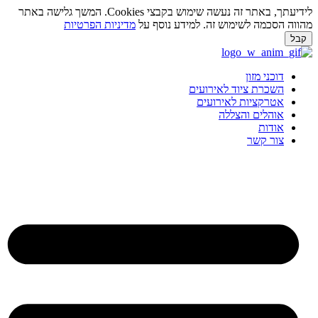
לידיעתך, באתר זה נעשה שימוש בקבצי Cookies. המשך גלישה באתר
ווה הסכמה לשימוש זה. למידע נוסף על
מדיניות הפרטיות
בל
ג
וכן
דוכני מזון
השכרת ציוד לאירועים
אטרקציות לאירועים
אוהלים והצללה
אודות
צור קשר