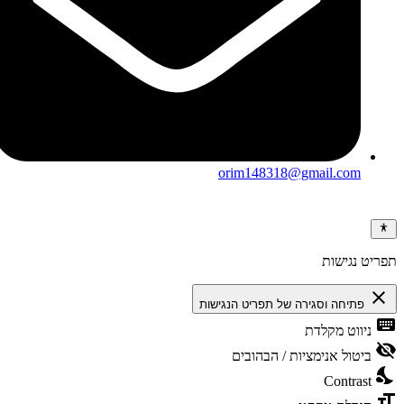
orim148318@gmail.com
ריט נגישות
clos
פתיחה וסגירה של תפריט הנגישות
keybo
ניווט מקלדת
visibili
ביטול אנימציות / הבהובים
nights
Contrast
format