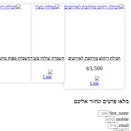
חבילת ריהוט מורחבת לאירועים
השכרת שולחן בוצ'ר
השכרת מפות כותנה לש
₪
3,500
או פרטים ונחזור אליכם
first_na
mobi
ema