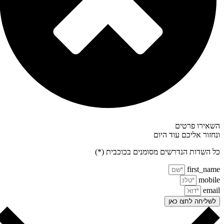
אירו פרטים
חזור אליכם עוד היום
 השדות הנדרשים מסומנים בכוכבית (*)
first_na
mobi
ema
שליחה לחצו כאן