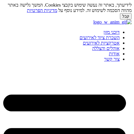
לידיעתך, באתר זה נעשה שימוש בקבצי Cookies. המשך גלישה באתר
ווה הסכמה לשימוש זה. למידע נוסף על
מדיניות הפרטיות
בל
ג
וכן
דוכני מזון
השכרת ציוד לאירועים
אטרקציות לאירועים
אוהלים והצללה
אודות
צור קשר