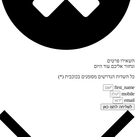
אירו פרטים
חזור אליכם עוד היום
 השדות הנדרשים מסומנים בכוכבית (*)
first_na
mobi
ema
שליחה לחצו כאן