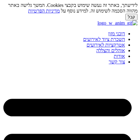
לידיעתך, באתר זה נעשה שימוש בקבצי Cookies. המשך גלישה באתר
ווה הסכמה לשימוש זה. למידע נוסף על
מדיניות הפרטיות
בל
ג
וכן
דוכני מזון
השכרת ציוד לאירועים
אטרקציות לאירועים
אוהלים והצללה
אודות
צור קשר