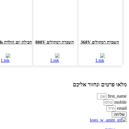
השכרת רמקולים 360V
השכרת רמקולים 800V
חבילת יום הולדת ACTIVEkids
או פרטים ונחזור אליכם
first_na
mobi
ema
ליחה