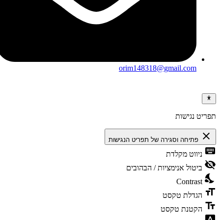
orim148318@gmail.com
ריט נגישות
clos
פתיחה וסגירה של תפריט הנגישות
keybo
ניווט מקלדת
visibili
ביטול אנימציות / הבהובים
nights
Contrast
format
הגדלת טקסט
text_f
הקטנת טקסט
font_dow