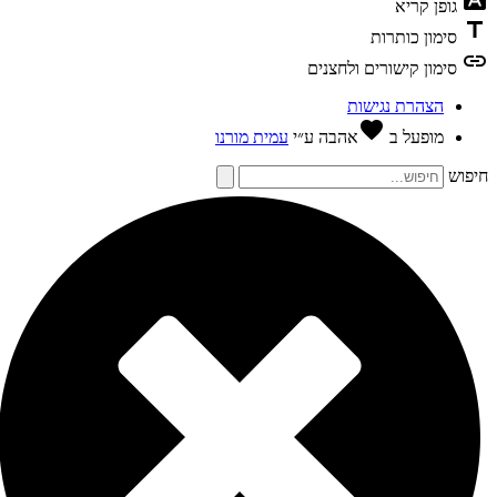
גופן קריא
tit
סימון כותרות
li
סימון קישורים ולחצנים
הצהרת נגישות
favorite
מופעל ב
אהבה
ע״י
עמית מורנו
פוש