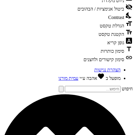
ניווט מקלדת
visibili
ביטול אנימציות / הבהובים
nights
Contrast
format
הגדלת טקסט
text_f
הקטנת טקסט
font_dow
גופן קריא
tit
סימון כותרות
li
סימון קישורים ולחצנים
הצהרת נגישות
favorite
מופעל ב
אהבה
ע״י
עמית מורנו
פוש