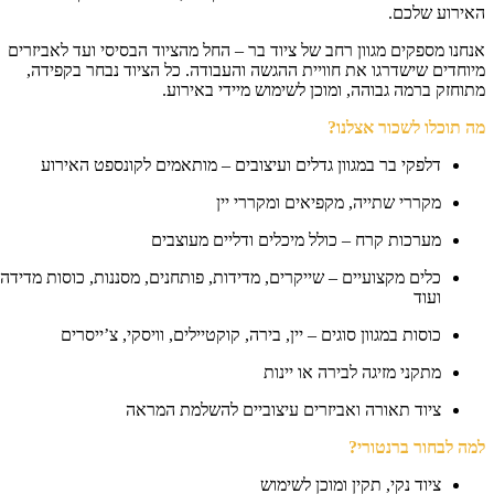
ירוע שלכם.
חנו מספקים מגוון רחב של ציוד בר – החל מהציוד הבסיסי ועד לאביזרים
וחדים שישדרגו את חוויית ההגשה והעבודה. כל הציוד נבחר בקפידה,
וחזק ברמה גבוהה, ומוכן לשימוש מיידי באירוע.
 תוכלו לשכור אצלנו?
דלפקי בר במגוון גדלים ועיצובים – מותאמים לקונספט האירוע
מקררי שתייה, מקפיאים ומקררי יין
מערכות קרח – כולל מיכלים ודליים מעוצבים
כלים מקצועיים – שייקרים, מדידות, פותחנים, מסננות, כוסות מדידה
ועוד
כוסות במגוון סוגים – יין, בירה, קוקטיילים, וויסקי, צ’ייסרים
מתקני מזיגה לבירה או יינות
ציוד תאורה ואביזרים עיצוביים להשלמת המראה
ה לבחור ברנטורי?
ציוד נקי, תקין ומוכן לשימוש