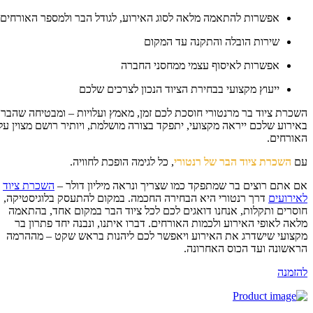
אפשרות להתאמה מלאה לסוג האירוע, לגודל הבר ולמספר האורחים
שירות הובלה והתקנה עד המקום
אפשרות לאיסוף עצמי ממחסני החברה
ייעוץ מקצועי בבחירת הציוד הנכון לצרכים שלכם
כרת ציוד בר מרנטורי חוסכת לכם זמן, מאמץ ועלויות – ומבטיחה שהבר
ירוע שלכם ייראה מקצועי, יתפקד בצורה מושלמת, ויותיר רושם מצוין על
ורחים.
ם
השכרת ציוד הבר של רנטורי
, כל לגימה הופכת לחוויה.
 אתם רוצים בר שמתפקד כמו שצריך ונראה מיליון דולר –
השכרת ציוד
ירועים
דרך רנטורי היא הבחירה החכמה. במקום להתעסק בלוגיסטיקה,
סרים ותקלות, אנחנו דואגים לכם לכל ציוד הבר במקום אחד, בהתאמה
אה לאופי האירוע ולכמות האורחים. דברו איתנו, ונבנה יחד פתרון בר
צועי שישדרג את האירוע ויאפשר לכם ליהנות בראש שקט – מההרמה
אשונה ועד הכוס האחרונה.
זמנה