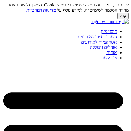
לידיעתך, באתר זה נעשה שימוש בקבצי Cookies. המשך גלישה באתר
ווה הסכמה לשימוש זה. למידע נוסף על
מדיניות הפרטיות
בל
ג
וכן
דוכני מזון
השכרת ציוד לאירועים
אטרקציות לאירועים
אוהלים והצללה
אודות
צור קשר