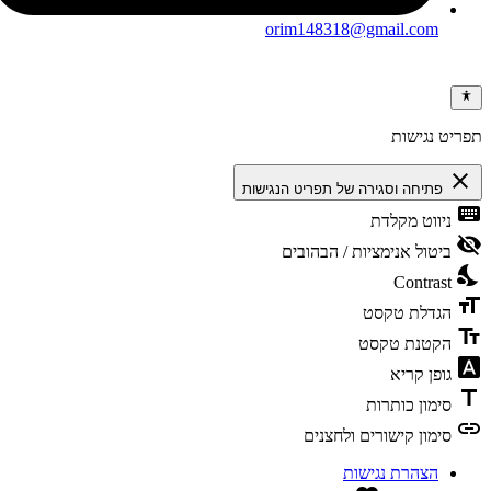
orim148318@gmail.com
ריט נגישות
clos
פתיחה וסגירה של תפריט הנגישות
keybo
ניווט מקלדת
visibili
ביטול אנימציות / הבהובים
nights
Contrast
format
הגדלת טקסט
text_f
הקטנת טקסט
font_dow
גופן קריא
tit
סימון כותרות
li
סימון קישורים ולחצנים
הצהרת נגישות