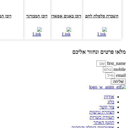
השכרת סלסלת לחם
דוכן באנים אסאדו
דוכן המבורגר
דוכן המבור
או פרטים ונחזור אליכם
first_na
mobi
ema
ליחה
אודות
בלוג
צור קשר
הצהרת נגישות
תעודת כשרות
תקנון האתר
אפשרויות הובלה והתקנה