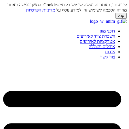
לידיעתך, באתר זה נעשה שימוש בקבצי Cookies. המשך גלישה באתר
ווה הסכמה לשימוש זה. למידע נוסף על
מדיניות הפרטיות
בל
ג
וכן
דוכני מזון
השכרת ציוד לאירועים
אטרקציות לאירועים
אוהלים והצללה
אודות
צור קשר