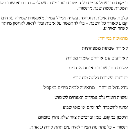
קום לרכוש ולהעמיס על המטבח בעוד מוצר חשמלי – בחרו באפשרות של
כרת פלטת שבת מרנטורי.
טת שבת איכותית וגדולה, עשויה אמייל עמיד, מאפשרת שמירה על חום
וע לאורך כל השבת – בלי להתפשר על איכות ובלי לדאוג לאחסון מיותר
חר האירוע.
אימה במיוחד:
ירוח שבתות משפחתיות
ירועים עם אורחים שומרי מסורת
בת חתן, שבתות אירוח או חגים
רונות השכרת פלטה מרנטורי:
דל גדול במיוחד – מתאימה לכמה סירים במקביל
ויה חומרי גלם עמידים ובטוחים לשימוש
ינה להשכרה לפי ימים או סופי שבוע
סכון במקום, בזמן וברכישת ציוד שלא נחוץ ביומיום
טורי – כל פתרונות הציוד לאירועים תחת קורת גג אחת.