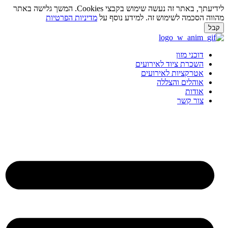
לידיעתך, באתר זה נעשה שימוש בקבצי Cookies. המשך גלישה באתר
ווה הסכמה לשימוש זה. למידע נוסף על
מדיניות הפרטיות
בל
ג
וכן
דוכני מזון
השכרת ציוד לאירועים
אטרקציות לאירועים
אוהלים והצללה
אודות
צור קשר