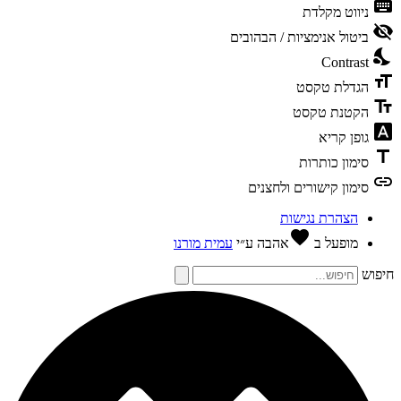
keybo
ניווט מקלדת
visibili
ביטול אנימציות / הבהובים
nights
Contrast
format
הגדלת טקסט
text_f
הקטנת טקסט
font_dow
גופן קריא
tit
סימון כותרות
li
סימון קישורים ולחצנים
הצהרת נגישות
favorite
מופעל ב
אהבה
ע״י
עמית מורנו
פוש