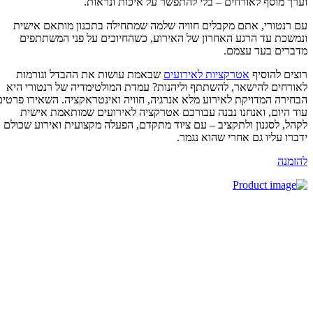
רך מוסף לאורחים – בלי להתפשר על איכות ונראות.
 רנטורי, אתם מקבלים חוויה שלמה שמתחילה בתכנון מותאם אישית
משכת עד הרגע האחרון של האירוע, כשהחיוכים על פני המשתתפים
ברים בעד עצמם.
צים להוסיף
אטרקציות לאירועים
שבאמת עושות את ההבדל וגורמות
ורחים להישאר, להשתתף וליהנות? עמדת המולטימדיה של רנטורי היא
חירה המדויקת לאירוע מלא אנרגיה, חוויה ואינטראקציה. השאירו פרטים
ד היום, ואנחנו נבנה עבורכם אטרקציה לאירועים שמותאמת אישית
הל, לסגנון ולתקציב – עם ציוד מתקדם, הפעלה מקצועית ואירוע שכולם
ברו עליו גם אחרי שהוא נגמר.
זמנה