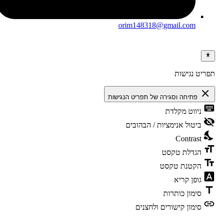
orim148318@gmail.com
ריט נגישות
clos
פתיחה וסגירה של תפריט הנגישות
keybo
ניווט מקלדת
visibili
ביטול אנימציות / הבהובים
nights
Contrast
format
הגדלת טקסט
text_f
הקטנת טקסט
font_dow
גופן קריא
tit
סימון כותרות
li
סימון קישורים ולחצנים