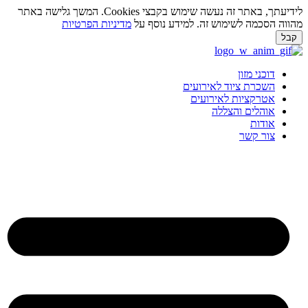
לידיעתך, באתר זה נעשה שימוש בקבצי Cookies. המשך גלישה באתר
ווה הסכמה לשימוש זה. למידע נוסף על
מדיניות הפרטיות
בל
ג
וכן
דוכני מזון
השכרת ציוד לאירועים
אטרקציות לאירועים
אוהלים והצללה
אודות
צור קשר