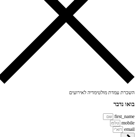
כרת עמדת מולטימדיה לאירועים
או נדבר
first_na
mobi
ema