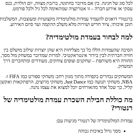
ל סוג של חגיגה. בין אם מדובר בחתונה, בר/בת מצווה, יום הולדת, כנס
קי או אירוע חברה – זו אטרקציה שמתאימה לכל גיל ולכל פורמט.
נטורי דואגים להעמיד עמדות מולטימדיה מקצועיות ומעוצבות, המשלבות
כן איכותי, ציוד חדיש ושירות מלא משלב ההקמה ועד סיום האירוע.
מה לבחור בעמדת מולטימדיה?
יבה שהעמדות הללו כל כך מצליחות היא שהן יוצרות שילוב מושלם בין
ויה חברתית לבין בידור אינטראקטיבי. למרות שמדובר במשחק מול מסך,
וויה היא משותפת – שחקנים וצופים צוחקים, מעודדים ומתחברים דרך
שחק.
המשחקים נבחרים בקפידה מתוך מגוון רחב: משחקי ספורט כמו FIFA ו-
NBA, משחקי תנועה כמו Just Dance, משחקי מרוצים, הרפתקאות ואקשן
יל, כך שכל אחד מהאורחים יוכל למצוא את עצמו נהנה.
ה כוללת חבילת השכרת עמדת מולטימדיה של
נטורי?
דות המולטימדיה של רנטורי מגיעות עם:
מסך גדול באיכות גבוהה