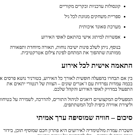
קונסולות עדכניות ובקרים מקוריים
ספריית משחקים מגוונת לכל גיל
מערכת סאונד איכותית
אפשרות למיתוג אישי בהתאם לאופי האירוע
בנוסף, ניתן לשלב פינות ישיבה נוחות, תאורה מיוחדת ותפאורה
ממותגת שתהפוך את המתחם לפינת צילום אטרקטיבית.
תאמה אישית לכל אירוע
ן אם תבחרו בהפעלה חופשית לאורך כל האירוע, בטורניר נושא פרסים או
מה עמדות נפרדות עם ז’אנרים שונים – הצוות של רנטורי יתאים את
פעול במדויק לאופי האירוע והקהל שלכם.
פעילים המקצועיים דואגים לניהול התורים, להדרכה, לשמירה על בטיחות
יצירת אווירה כיפית לכל המשתתפים.
יכום – חוויה שמוסיפה ערך אמיתי
כרת עמדת מולטימדיה לאירועים היא פתרון חכם שמוסיף תוכן, בידור