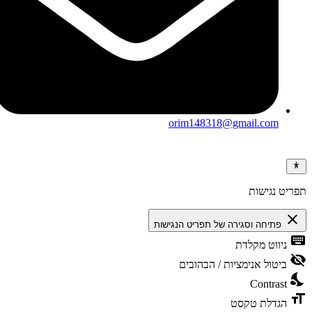
orim148318@gmail.com
ריט נגישות
clos
פתיחה וסגירה של תפריט הנגישות
keybo
ניווט מקלדת
visibili
ביטול אנימציות / הבהובים
nights
Contrast
format
הגדלת טקסט