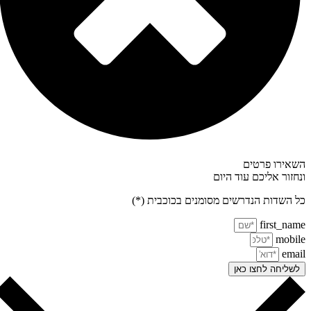
אירו פרטים
חזור אליכם עוד היום
 השדות הנדרשים מסומנים בכוכבית (*)
first_na
mobi
ema
שליחה לחצו כאן