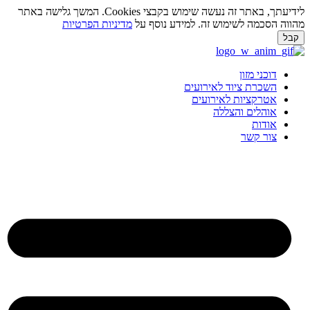
לידיעתך, באתר זה נעשה שימוש בקבצי Cookies. המשך גלישה באתר
ווה הסכמה לשימוש זה. למידע נוסף על
מדיניות הפרטיות
בל
ג
וכן
דוכני מזון
השכרת ציוד לאירועים
אטרקציות לאירועים
אוהלים והצללה
אודות
צור קשר