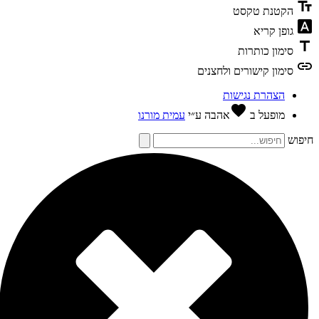
text_f
הקטנת טקסט
font_dow
גופן קריא
tit
סימון כותרות
li
סימון קישורים ולחצנים
הצהרת נגישות
favorite
מופעל ב
אהבה
ע״י
עמית מורנו
פוש