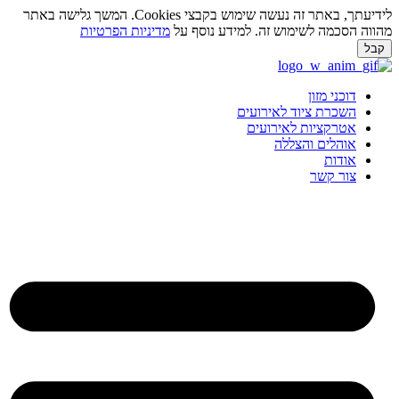
לידיעתך, באתר זה נעשה שימוש בקבצי Cookies. המשך גלישה באתר
ווה הסכמה לשימוש זה. למידע נוסף על
מדיניות הפרטיות
בל
ג
וכן
דוכני מזון
השכרת ציוד לאירועים
אטרקציות לאירועים
אוהלים והצללה
אודות
צור קשר