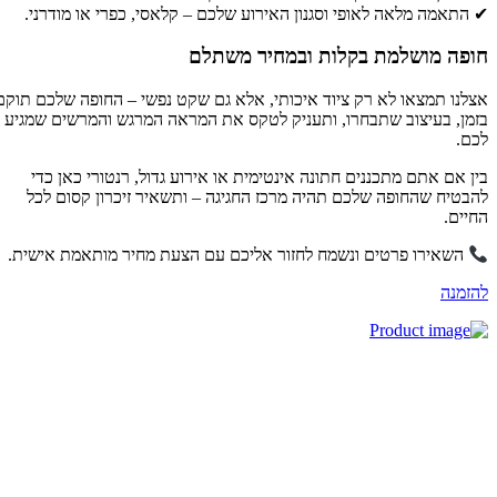
התאמה מלאה לאופי וסגנון האירוע שלכם – קלאסי, כפרי או מודרני.
ופה מושלמת בקלות ובמחיר משתלם
לנו תמצאו לא רק ציוד איכותי, אלא גם שקט נפשי – החופה שלכם תוקם
מן, בעיצוב שתבחרו, ותעניק לטקס את המראה המרגש והמרשים שמגיע
ם.
ן אם אתם מתכננים חתונה אינטימית או אירוע גדול, רנטורי כאן כדי
בטיח שהחופה שלכם תהיה מרכז החגיגה – ותשאיר זיכרון קסום לכל
יים.
השאירו פרטים ונשמח לחזור אליכם עם הצעת מחיר מותאמת אישית.
זמנה