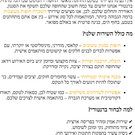
ן רגע מרגש יותר בטקס החתונה מאשר החופה – המקום שבו הכל מתחיל.
נטורי אנחנו יודעים עד כמה חשוב שהחופה שלכם תשקף את הסגנון,
ווירה והחלום שלכם. לכן, אנו מציעים שירותי
השכרת חופות מעוצבות
מה הגבוהה ביותר, המותאמות לכל סוג אירוע – בין אם אתם מתחתנים
בע, בחוף הים, בגינה פרטית או באולם מפואר.
 כולל השירות שלנו?
חופות במגוון עיצובים
– קלאסי, מודרני, מינימליסטי או יוקרתי, עם
אפשרות לבדים לבנים חלקים או קישוטים מותאמים אישית.
הובלה, הרכבה ופירוק
– צוות מקצועי ומיומן יגיע ביום האירוע וידאג
שהחופה תוקם בצורה יציבה, נקייה ומדויקת.
מבנה איכותי ובטיחותי
– עשוי מחומרים חזקים, יציבים ועמידים, כך
שתוכלו להיות רגועים לאורך כל הטקס.
אפשרות לשדרוגים משלימים
– כמו שטיח לבן, כסאות לטקס, תאורה
דקורטיבית או מערכת הגברה – בהתאמה אישית לצרכים שלכם.
ה לבחור ברנטורי?
שירות אמין ומהיר בפריסה ארצית.
ציוד מתוחזק, נקי ומוכן לשימוש.
ניסיון עשיר בהפקות חתונות ואירועי חוץ.