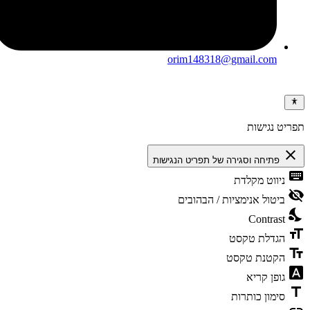
orim148318@gmail.com
ריט נגישות
clos
פתיחה וסגירה של תפריט הנגישות
keybo
ניווט מקלדת
visibili
ביטול אנימציות / הבהובים
nights
Contrast
format
הגדלת טקסט
text_f
הקטנת טקסט
font_dow
גופן קריא
tit
סימון כותרות