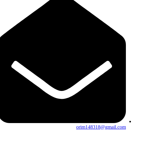
orim148318@gmail.com