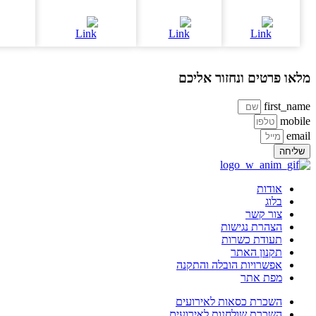
או פרטים ונחזור אליכם
first_na
mobi
ema
ליחה
אודות
בלוג
צור קשר
הצהרת נגישות
תעודת כשרות
תקנון האתר
אפשרויות הובלה והתקנה
מפת אתר
השכרת כסאות לאירועים
השכרת שולחנות לאירועים