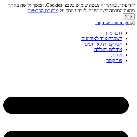
לידיעתך, באתר זה נעשה שימוש בקבצי Cookies. המשך גלישה באתר
ווה הסכמה לשימוש זה. למידע נוסף על
מדיניות הפרטיות
בל
ג
וכן
דוכני מזון
השכרת ציוד לאירועים
אטרקציות לאירועים
אוהלים והצללה
אודות
צור קשר