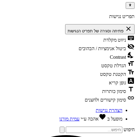
ריט נגישות
clos
פתיחה וסגירה של תפריט הנגישות
keybo
ניווט מקלדת
visibili
ביטול אנימציות / הבהובים
nights
Contrast
format
הגדלת טקסט
text_f
הקטנת טקסט
font_dow
גופן קריא
tit
סימון כותרות
li
סימון קישורים ולחצנים
הצהרת נגישות
favorite
מופעל ב
אהבה
ע״י
עמית מורנו
פוש