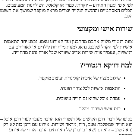
י אופי וסגנון האירוע – יוקרתי, כפרי או קלאסי. השולחנות המעוצבים,
לים האסתטיים וההגשה הנקייה יוצרים מראה מוקפד שמושך את תשומת
ב.
ירות אישי ומקצועי
ות רנטורי מלווה אתכם מהתכנון ועד האירוע עצמו. נבצע יחד התאמות
שיות לפי הקהל שלכם, נדאג למנות מיוחדות לילדים או לאורחים עם
ישויות, ונעמיד צוות שירות אדיב שיוודא שכל אורח נהנה מהחוויה.
מה דווקא רנטורי?
שילוב מנצח של איכות קולינרית ועיצוב מוקפד.
התאמות אישיות לכל צורך תזונתי.
עמדת אוכל שהיא גם חוויה עיצובית.
יחס אישי ושירות מהלב.
ופו של דבר, דוכן הקישים של רנטורי הוא הרבה מעבר לעוד דוכן אוכל –
א חוויה שמשלבת טעם, ריח, מראה ושירות. אירוע עם דוכן כזה לא רק
אה טוב – הוא גם נשאר בזיכרון של האורחים הרבה אחרי שהאירוע