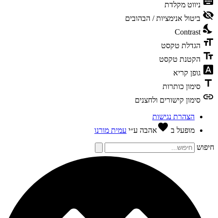
keybo
ניווט מקלדת
visibili
ביטול אנימציות / הבהובים
nights
Contrast
format
הגדלת טקסט
text_f
הקטנת טקסט
font_dow
גופן קריא
tit
סימון כותרות
li
סימון קישורים ולחצנים
הצהרת נגישות
favorite
מופעל ב
אהבה
ע״י
עמית מורנו
פוש