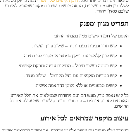
אורחים זוכרים יותר מכל.
דוכן הקישים של רנטורי
נבנה בדיוק בשביל זה:
לב בין טעמים עשירים, מראה מרשים ושירות מוקפד שמעניק לאירוע
כם טאץ’ ייחודי.
פריט מגוון ומפנק
סם של דוכן הקישים טמון במבחר הרחב:
קיש תרד וגבינות בעבודת יד – שילוב פריך ועשיר.
קיש לורן קלאסי עם בייקון צמחוני או מקורי לפי בחירה.
קיש בטטה ועשבי תיבול – מתיקות עדינה ומרקם קטיפתי.
קיש פטריות מוקפצות עם בצל מקורמל – שילוב מנצח.
קישים טבעוניים או ללא גלוטן בהתאמה אישית.
 קיש נאפה טרי, מוגש חם ועם ניחוחות שממלאים את חלל האירוע.
ורחים לא רק אוכלים – הם חווים חוויה קולינרית שמפעילה את כל
ושים.
יצוב מוקפד שמתאים לכל אירוע
מדה שלנו מגיעה עם עיצוב אלגנטי ומודרני, אך גמישה להתאמה אישית