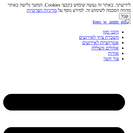
לידיעתך, באתר זה נעשה שימוש בקבצי Cookies. המשך גלישה באתר
ווה הסכמה לשימוש זה. למידע נוסף על
מדיניות הפרטיות
בל
ג
וכן
דוכני מזון
השכרת ציוד לאירועים
אטרקציות לאירועים
אוהלים והצללה
אודות
צור קשר