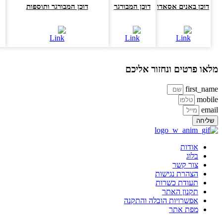
דוכן באנים אסאדו
דוכן המבורגר
דוכן המבורגר ותוספות
דוכ
או פרטים ונחזור אליכם
first_na
mobi
ema
ליחה
אודות
בלוג
צור קשר
הצהרת נגישות
תעודת כשרות
תקנון האתר
אפשרויות הובלה והתקנה
מפת אתר