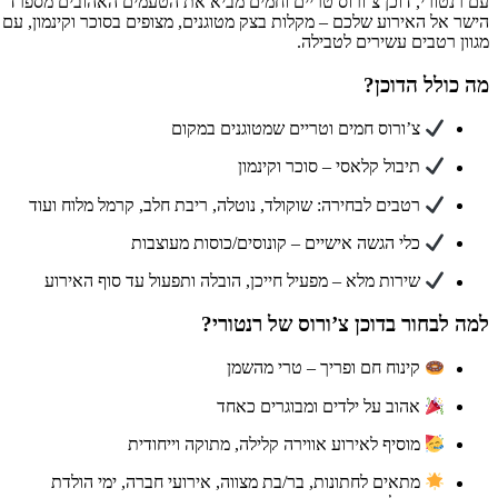
 רנטורי, דוכן צ’ורוס טריים וחמים מביא את הטעמים האהובים מספרד
שר אל האירוע שלכם – מקלות בצק מטוגנים, מצופים בסוכר וקינמון, עם
וון רטבים עשירים לטבילה.
 כולל הדוכן?
צ’ורוס חמים וטריים שמטוגנים במקום
תיבול קלאסי – סוכר וקינמון
רטבים לבחירה: שוקולד, נוטלה, ריבת חלב, קרמל מלוח ועוד
כלי הגשה אישיים – קונוסים/כוסות מעוצבות
שירות מלא – מפעיל חייכן, הובלה ותפעול עד סוף האירוע
ה לבחור בדוכן צ’ורוס של רנטורי?
קינוח חם ופריך – טרי מהשמן
אהוב על ילדים ומבוגרים כאחד
מוסיף לאירוע אווירה קלילה, מתוקה וייחודית
מתאים לחתונות, בר/בת מצווה, אירועי חברה, ימי הולדת