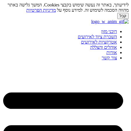
לידיעתך, באתר זה נעשה שימוש בקבצי Cookies. המשך גלישה באתר
ווה הסכמה לשימוש זה. למידע נוסף על
מדיניות הפרטיות
בל
ג
וכן
דוכני מזון
השכרת ציוד לאירועים
אטרקציות לאירועים
אוהלים והצללה
אודות
צור קשר