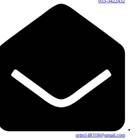
053-3422432
orim148318@gmail.com