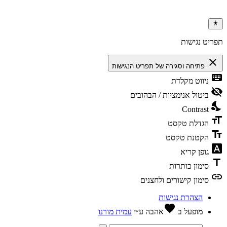
ריט נגישות
clos
פתיחה וסגירה של תפריט הנגישות
keybo
ניווט מקלדת
visibili
ביטול אנימציות / הבהובים
nights
Contrast
format
הגדלת טקסט
text_f
הקטנת טקסט
font_dow
גופן קריא
tit
סימון כותרות
li
סימון קישורים ולחצנים
הצהרת נגישות
favorite
מופעל ב
אהבה
ע״י
עמית מורנו