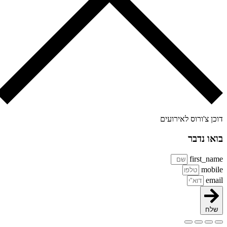
כן צ'ורוס לאירועים
או נדבר
first_na
mobi
ema
שלח