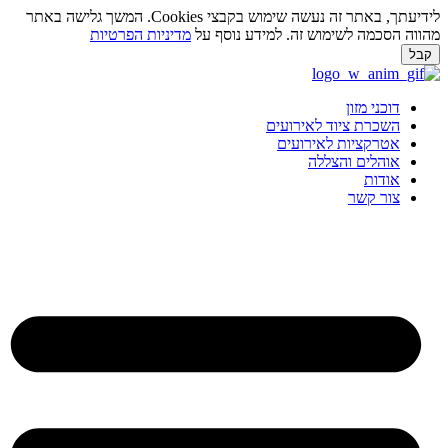
לידיעתך, באתר זה נעשה שימוש בקבצי Cookies. המשך גלישה באתר
ווה הסכמה לשימוש זה. למידע נוסף על
מדיניות הפרטיות
בל
ג
וכן
דוכני מזון
השכרת ציוד לאירועים
אטרקציות לאירועים
אוהלים והצללה
אודות
צור קשר