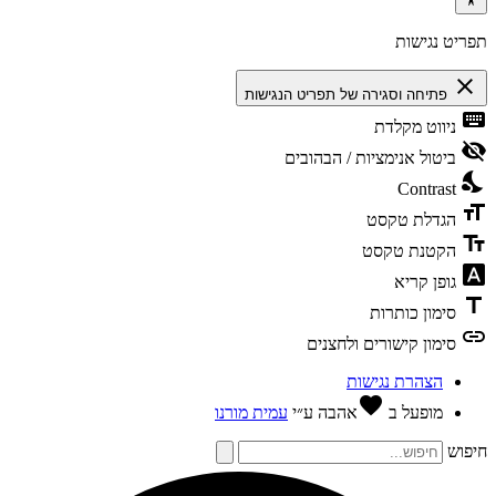
ריט נגישות
clos
פתיחה וסגירה של תפריט הנגישות
keybo
ניווט מקלדת
visibili
ביטול אנימציות / הבהובים
nights
Contrast
format
הגדלת טקסט
text_f
הקטנת טקסט
font_dow
גופן קריא
tit
סימון כותרות
li
סימון קישורים ולחצנים
הצהרת נגישות
favorite
מופעל ב
אהבה
ע״י
עמית מורנו
פוש