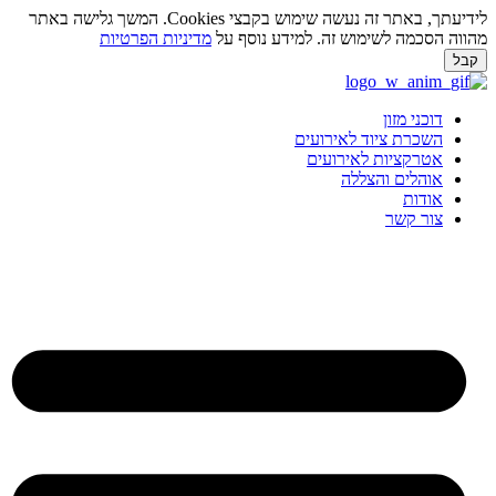
לידיעתך, באתר זה נעשה שימוש בקבצי Cookies. המשך גלישה באתר
ווה הסכמה לשימוש זה. למידע נוסף על
מדיניות הפרטיות
בל
ג
וכן
דוכני מזון
השכרת ציוד לאירועים
אטרקציות לאירועים
אוהלים והצללה
אודות
צור קשר