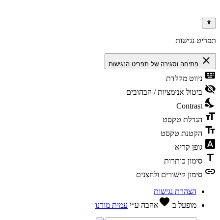
ריט נגישות
clos
פתיחה וסגירה של תפריט הנגישות
keybo
ניווט מקלדת
visibili
ביטול אנימציות / הבהובים
nights
Contrast
format
הגדלת טקסט
text_f
הקטנת טקסט
font_dow
גופן קריא
tit
סימון כותרות
li
סימון קישורים ולחצנים
הצהרת נגישות
favorite
מופעל ב
אהבה
ע״י
עמית מורנו