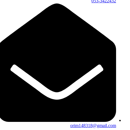
053-3422432
orim148318@gmail.com