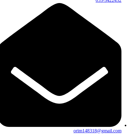
053-3422432
orim148318@gmail.com