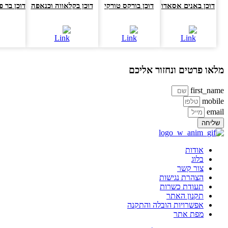
דוכן באנים אסאדו
דוכן בורקס טורקי
דוכן בקלאווה וכנאפה
דוכן בר פסט
או פרטים ונחזור אליכם
first_na
mobi
ema
ליחה
אודות
בלוג
צור קשר
הצהרת נגישות
תעודת כשרות
תקנון האתר
אפשרויות הובלה והתקנה
מפת אתר