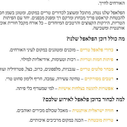
ורחים לחייך.
לאפל שלנו נטחן, מתובל ומעוצב לכדורים טריים במקום, ומטוגן בשמן חם
בטחת קראסט פריך מבחוץ ומרקם רך ומפנק מבפנים. יחד עם הפיתות
ריות, הירקות הקצוצים והרטבים המיוחדים – כל אורח מקבל חוויית אוכל
תנטית ומשביעה.
 כולל דוכן הפלאפל שלנו?
כדורי פלאפל טריים
– מוכנים ומטוגנים במקום לעיני האורחים.
פיתות חמות וטריות
– רכות וטעימות, אידיאליות למילוי.
מבחר סלטים טריים
– עגבניות, מלפפונים, כרוב, בצל, פטרוזיליה ועוד.
רטבים מסורתיים
– טחינה עשירה, עמבה, חריף ולימון סחוט טרי.
אפשרות להגשה בצלחות אישיות
– למי שמעדיף בלי פיתה.
ה לבחור בדוכן פלאפל לאירוע שלכם?
חוויה ישראלית אותנטית
– מאכל שכולם מכירים ואוהבים.
טריות מובטחת
– הכנה במקום מרכיבים איכותיים.