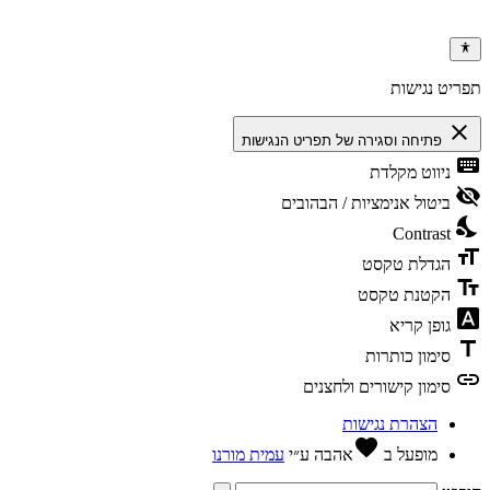
ריט נגישות
clos
פתיחה וסגירה של תפריט הנגישות
keybo
ניווט מקלדת
visibili
ביטול אנימציות / הבהובים
nights
Contrast
format
הגדלת טקסט
text_f
הקטנת טקסט
font_dow
גופן קריא
tit
סימון כותרות
li
סימון קישורים ולחצנים
הצהרת נגישות
favorite
מופעל ב
אהבה
ע״י
עמית מורנו