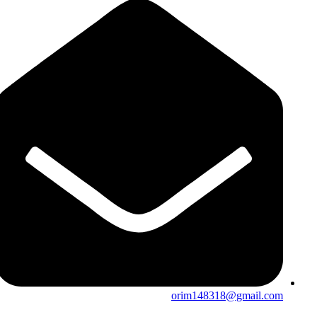
orim148318@gmail.com