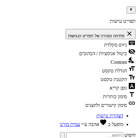
ריט נגישות
clos
פתיחה וסגירה של תפריט הנגישות
keybo
ניווט מקלדת
visibili
ביטול אנימציות / הבהובים
nights
Contrast
format
הגדלת טקסט
text_f
הקטנת טקסט
font_dow
גופן קריא
tit
סימון כותרות
li
סימון קישורים ולחצנים
הצהרת נגישות
favorite
מופעל ב
אהבה
ע״י
עמית מורנו
פוש