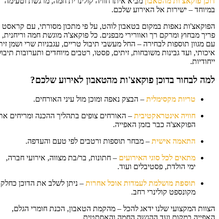
כן פוקאצ'ות מהטאבון
מביא איתו חוויה קולינרית חמה, מרגשת וטעימה
יוחד – ישירות אל האירוע שלכם.
וקאצ'ות נאפות במקום בטאבון לוהט, על פי מתכון מסורתי, עם קראסט
יך מבחוץ ומרקם רך ואוורירי מבפנים. כל פוקאצ'ה מוגשת חמה וריחנית,
 מגוון תוספות לבחירה – החל מעשבי תיבול טריים, עגבניות שרי ושמן זית
כותי, ועד גבינות משובחות, זיתים, פסטו, רטבים מיוחדים ותערובות תיבול
חודיות.
ה לבחור בדוכן פוקאצ'ות מהטאבון לאירוע שלכם?
טריות מקסימלית
– הבצק נאפה ומוכן מול עיני האורחים.
חוויה אינטראקטיבית
– האורחים צופים בתהליך ההכנה ומריחים את
הפוקאצ'ה כבר בזמן האפייה.
התאמה אישית
– מבחר תוספות ורטבים לפי טעם והעדפה.
מתאים לכל סוגי האירועים
– חתונות, בר/בת מצווה, אירועי חברה,
ימי הולדת, פסטיבלים ועוד.
תוספת מושלמת לעמדות אוכל אחרות
– ניתן לשלב את הדוכן כחלק
מקונספט קולינרי רחב.
וות המקצועי שלנו ידאג להכל – מהקמת הטאבון, הכנת חומרי הגלם,
פייה במקום ועד ההגשה החמה והאסתטית.