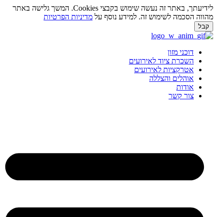
לידיעתך, באתר זה נעשה שימוש בקבצי Cookies. המשך גלישה באתר
ווה הסכמה לשימוש זה. למידע נוסף על
מדיניות הפרטיות
בל
ג
וכן
דוכני מזון
השכרת ציוד לאירועים
אטרקציות לאירועים
אוהלים והצללה
אודות
צור קשר