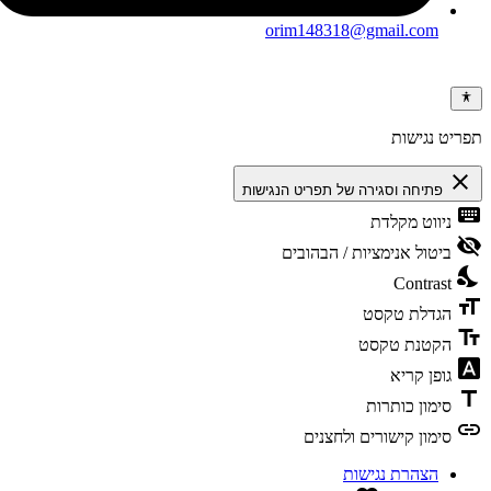
orim148318@gmail.com
ריט נגישות
clos
פתיחה וסגירה של תפריט הנגישות
keybo
ניווט מקלדת
visibili
ביטול אנימציות / הבהובים
nights
Contrast
format
הגדלת טקסט
text_f
הקטנת טקסט
font_dow
גופן קריא
tit
סימון כותרות
li
סימון קישורים ולחצנים
הצהרת נגישות