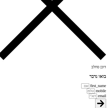
כן סחלב
או נדבר
first_na
mobi
ema