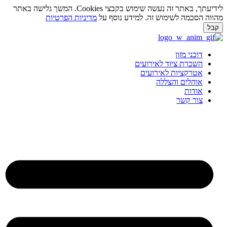
לידיעתך, באתר זה נעשה שימוש בקבצי Cookies. המשך גלישה באתר
ווה הסכמה לשימוש זה. למידע נוסף על
מדיניות הפרטיות
בל
ג
וכן
דוכני מזון
השכרת ציוד לאירועים
אטרקציות לאירועים
אוהלים והצללה
אודות
צור קשר