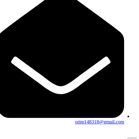
orim148318@gmail.com