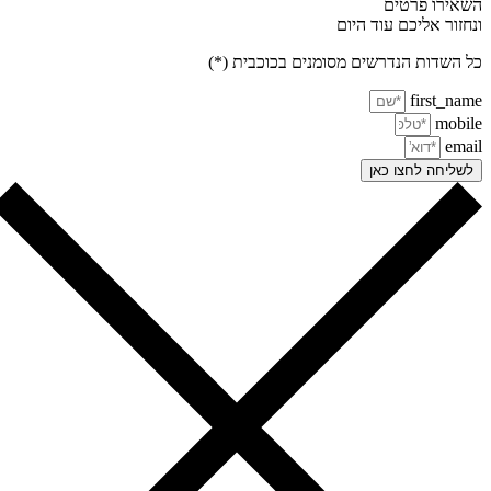
אירו פרטים
חזור אליכם עוד היום
 השדות הנדרשים מסומנים בכוכבית (*)
first_na
mobi
ema
שליחה לחצו כאן