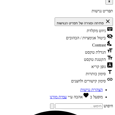
ריט נגישות
clos
פתיחה וסגירה של תפריט הנגישות
keybo
ניווט מקלדת
visibili
ביטול אנימציות / הבהובים
nights
Contrast
format
הגדלת טקסט
text_f
הקטנת טקסט
font_dow
גופן קריא
tit
סימון כותרות
li
סימון קישורים ולחצנים
הצהרת נגישות
favorite
מופעל ב
אהבה
ע״י
עמית מורנו
פוש