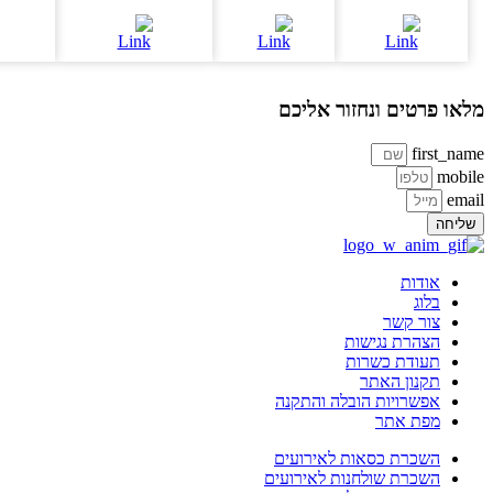
או פרטים ונחזור אליכם
first_na
mobi
ema
ליחה
אודות
בלוג
צור קשר
הצהרת נגישות
תעודת כשרות
תקנון האתר
אפשרויות הובלה והתקנה
מפת אתר
השכרת כסאות לאירועים
השכרת שולחנות לאירועים