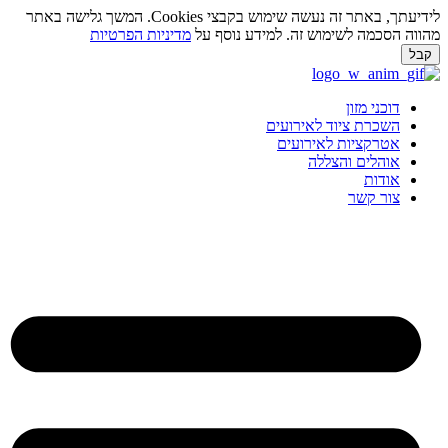
לידיעתך, באתר זה נעשה שימוש בקבצי Cookies. המשך גלישה באתר
ווה הסכמה לשימוש זה. למידע נוסף על
מדיניות הפרטיות
בל
ג
וכן
דוכני מזון
השכרת ציוד לאירועים
אטרקציות לאירועים
אוהלים והצללה
אודות
צור קשר