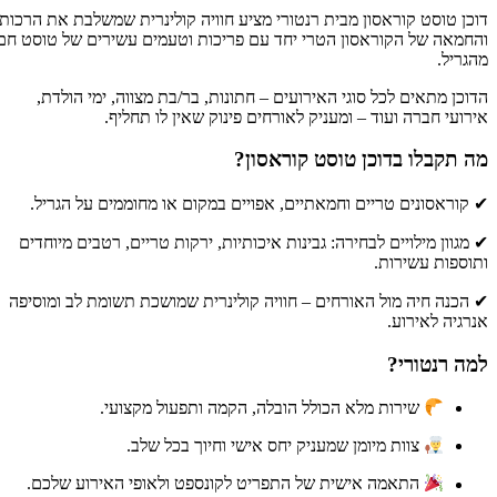
כן טוסט קוראסון מבית רנטורי מציע חוויה קולינרית שמשלבת את הרכות
חמאה של הקוראסון הטרי יחד עם פריכות וטעמים עשירים של טוסט חם
גריל.
וכן מתאים לכל סוגי האירועים – חתונות, בר/בת מצווה, ימי הולדת,
רועי חברה ועוד – ומעניק לאורחים פינוק שאין לו תחליף.
 תקבלו בדוכן טוסט קוראסון?
קוראסונים טריים וחמאתיים, אפויים במקום או מחוממים על הגריל.
מגוון מילויים לבחירה: גבינות איכותיות, ירקות טריים, רטבים מיוחדים
וספות עשירות.
הכנה חיה מול האורחים – חוויה קולינרית שמושכת תשומת לב ומוסיפה
רגיה לאירוע.
ה רנטורי?
שירות מלא הכולל הובלה, הקמה ותפעול מקצועי.
צוות מיומן שמעניק יחס אישי וחיוך בכל שלב.
התאמה אישית של התפריט לקונספט ולאופי האירוע שלכם.