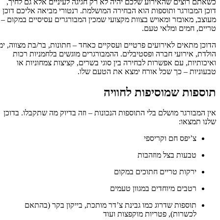
אתם רוצים שהאירוע שלכם יהיה לא רק חגיגה לעיניים אלא גם לחיך,
כן המבורגר ותוספות הוא הבחירה המושלמת. רנטורי מביאה אליכם דוכן
וצב, מאובזר ומאויש בצוות מקצועי שמכין המבורגרים עסיסיים במקום –
יים, חמים ומלאי טעם.
וכן מתאים לאירועים פרטיים ועסקיים כאחד – חתונות, בר/בת מצווה, ימי
לדת, אירועי חברה ופסטיבלים. ההמבורגרים מוגשים בלחמניות רכות
יכותיות, עם אפשרות לבחירה בין סוגי בשרים, קציצות צמחוניות או
עוניות – כך שכל אורח ימצא את הטעם שלו.
וספות שמוסיפות לחוויה
ן המבורגר מושלם בלי התוספות הנכונות – וזה בדיוק מה שתקבלו. בדוכן
נו תמצאו:
צ’יפס חם וקריספי
טבעות בצל מוזהבות
ירקות טריים חתוכים במקום
רטבים מיוחדים במגוון טעמים
תוספות שדרוג כמו גבינת צ’דר מותכת, בייקון בקר (בהתאם
לכשרות), פטריות מוקפצות ועוד