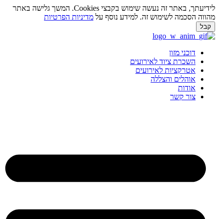
לידיעתך, באתר זה נעשה שימוש בקבצי Cookies. המשך גלישה באתר
ווה הסכמה לשימוש זה. למידע נוסף על
מדיניות הפרטיות
בל
ג
וכן
דוכני מזון
השכרת ציוד לאירועים
אטרקציות לאירועים
אוהלים והצללה
אודות
צור קשר