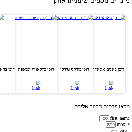
וצרים נוספים שיעניינו אותך
דוכן באנים אסאדו
דוכן בורקס טורקי
דוכן בקלאווה וכנאפה
דוכן בר פסט
או פרטים ונחזור אליכם
first_na
mobi
ema