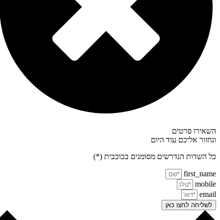
אירו פרטים
חזור אליכם עוד היום
 השדות הנדרשים מסומנים בכוכבית (*)
first_na
mobi
ema
שליחה לחצו כאן