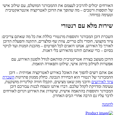
ורחים יכולים להרכיב לעצמם את ההמבורגר המושלם, עם שילוב אישי
 תוספות ורטבים – מה שהופך את הדוכן לאטרקציה אינטראקטיבית
עימה במיוחד.
ירות מלא עם רנטורי
כרת דוכן המבורגר ותוספות מרנטורי כוללת את כל מה שאתם צריכים:
וד מקצועי, חומרי גלם טריים, צוות שף ומלצרים, התקנה והפעלת הדוכן
ורך כל האירוע. אנחנו דואגים לכל הפרטים – מהכנת המנות ועד לניקוי
יום – כדי שאתם תיהנו מהאירוע בלי דאגות.
וכן מעוצב בצורה אטרקטיבית ומותאם לגודל ולסגנון האירוע, עם
שרות לשילוב מיתוג אישי, שילוט ותפאורה תואמת.
 אתם רוצים להפוך את האוכל באירוע לאטרקציה אמיתית – דוכן
מבורגר של רנטורי הוא הבחירה הנכונה. כחלק ממגוון פתרונות
השכרת
וד לאירועים
ודוכני מזון שאנו מציעים, תקבלו חוויה קולינרית מושקעת,
ימה ומדויקת לקהל שלכם. דברו איתנו ונשמח לבנות עבורכם דוכן
בורגר ותוספות בהתאמה אישית, שישדרג את האירוע ויגרום לאורחים
בר עליו גם הרבה אחרי הביס האחרון.
זמנה