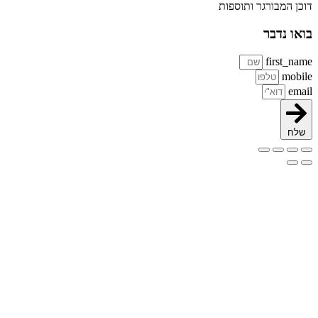
כן המבורגר ותוספות
או נדבר
first_na
mobi
ema
שלח