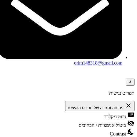
orim148318@gmail.com
ריט נגישות
clos
פתיחה וסגירה של תפריט הנגישות
keybo
ניווט מקלדת
visibili
ביטול אנימציות / הבהובים
nights
Contrast