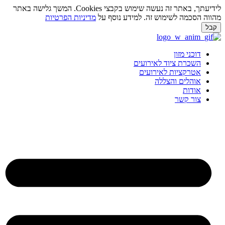
לידיעתך, באתר זה נעשה שימוש בקבצי Cookies. המשך גלישה באתר
ווה הסכמה לשימוש זה. למידע נוסף על
מדיניות הפרטיות
בל
ג
וכן
דוכני מזון
השכרת ציוד לאירועים
אטרקציות לאירועים
אוהלים והצללה
אודות
צור קשר