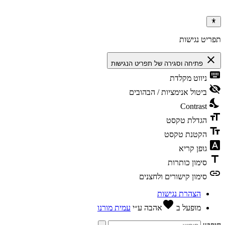
ריט נגישות
clos
פתיחה וסגירה של תפריט הנגישות
keybo
ניווט מקלדת
visibili
ביטול אנימציות / הבהובים
nights
Contrast
format
הגדלת טקסט
text_f
הקטנת טקסט
font_dow
גופן קריא
tit
סימון כותרות
li
סימון קישורים ולחצנים
הצהרת נגישות
favorite
מופעל ב
אהבה
ע״י
עמית מורנו