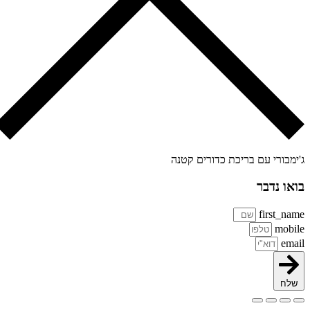
ימבורי עם בריכת כדורים קטנה
או נדבר
first_na
mobi
ema
שלח