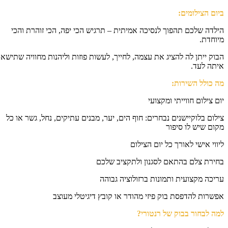
ום הצילומים:
לדה שלכם תהפוך לנסיכה אמיתית – תרגיש הכי יפה, הכי זוהרת והכי
וחדת.
וק ייתן לה להציג את עצמה, לחייך, לעשות פוזות וליהנות מחוויה שתישאר
תה לעד.
 כולל השירות:
ם צילום חווייתי ומקצועי
לום בלוקיישנים נבחרים: חוף הים, יער, מבנים עתיקים, נחל, גשר או כל
ום שיש לו סיפור
ווי אישי לאורך כל יום הצילום
ירת צלם בהתאם לסגנון ולתקציב שלכם
יכה מקצועית ותמונות ברזולוציה גבוהה
שרות להדפסת בוק פיזי מהודר או קובץ דיגיטלי מעוצב
ה לבחור בבוק של רנטורי?