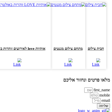
חבית צילום
מתחם צילום מגנטים
אותיות love לאירועים זוהרות באולטרא
או פרטים ונחזור אליכם
first_na
mobi
ema
ליחה