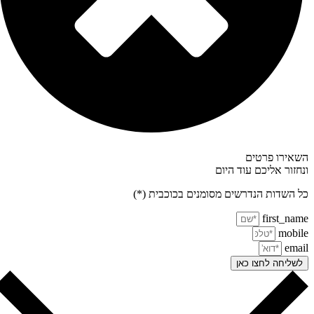
אירו פרטים
חזור אליכם עוד היום
 השדות הנדרשים מסומנים בכוכבית (*)
first_na
mobi
ema
שליחה לחצו כאן