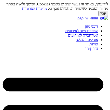
לידיעתך, באתר זה נעשה שימוש בקבצי Cookies. המשך גלישה באתר
ווה הסכמה לשימוש זה. למידע נוסף על
מדיניות הפרטיות
בל
ג
וכן
דוכני מזון
השכרת ציוד לאירועים
אטרקציות לאירועים
אוהלים והצללה
אודות
צור קשר