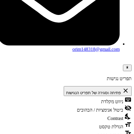
orim148318@gmail.com
ריט נגישות
clos
פתיחה וסגירה של תפריט הנגישות
keybo
ניווט מקלדת
visibili
ביטול אנימציות / הבהובים
nights
Contrast
format
הגדלת טקסט
text_f