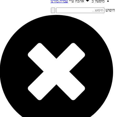
מופעל ב
אהבה
ע״י
עמית מורנו
פוש