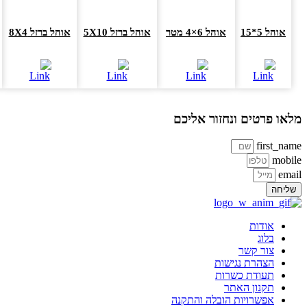
אוהל 5*15
אוהל 6×4 מטר
אוהל ברזל 5X10
אוהל ברזל 8X4
או
או פרטים ונחזור אליכם
first_na
mobi
ema
ליחה
אודות
בלוג
צור קשר
הצהרת נגישות
תעודת כשרות
תקנון האתר
אפשרויות הובלה והתקנה