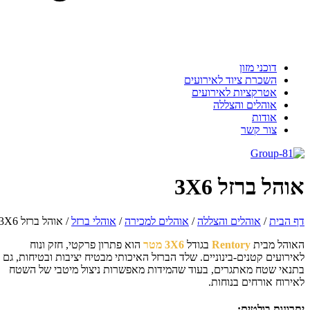
דוכני מזון
השכרת ציוד לאירועים
אטרקציות לאירועים
אוהלים והצללה
אודות
צור קשר
והל ברזל 3X6
 הבית
/
אוהלים והצללה
/
אוהלים למכירה
/
אוהלי ברזל
/
אוהל ברזל 3X6
והל מבית
Rentory
בגודל
3X6 מטר
הוא פתרון פרקטי, חזק ונוח
ירועים קטנים-בינוניים. שלד הברזל האיכותי מבטיח יציבות ובטיחות, גם
נאי שטח מאתגרים, בעוד שהמידות מאפשרות ניצול מיטבי של השטח
ירוח אורחים בנוחות.
רונות בולטים: