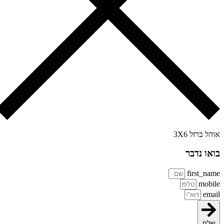
הל ברזל 3X6
או נדבר
first_na
mobi
ema
שלח