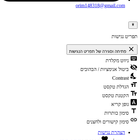
orim148318@gmail.com
ריט נגישות
clos
פתיחה וסגירה של תפריט הנגישות
keybo
ניווט מקלדת
visibili
ביטול אנימציות / הבהובים
nights
Contrast
format
הגדלת טקסט
text_f
הקטנת טקסט
font_dow
גופן קריא
tit
סימון כותרות
li
סימון קישורים ולחצנים
הצהרת נגישות
favorite