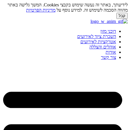
לידיעתך, באתר זה נעשה שימוש בקבצי Cookies. המשך גלישה באתר
ווה הסכמה לשימוש זה. למידע נוסף על
מדיניות הפרטיות
בל
ג
וכן
דוכני מזון
השכרת ציוד לאירועים
אטרקציות לאירועים
אוהלים והצללה
אודות
צור קשר