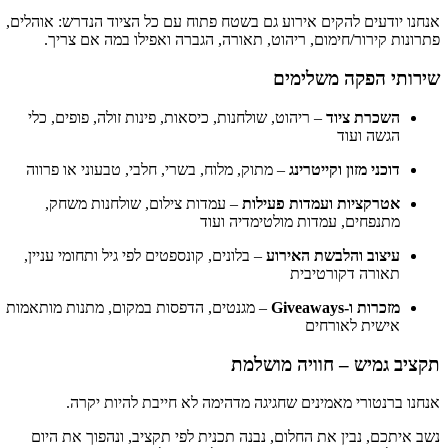
אנחנו יודעים להקים אירוע גם בשטח פתוח עם כל הציוד הנדרש: אוהלים,
פתרונות קירור/חימום, ריהוט, תאורה, הגברה ואפילו במה אם צריך.
שירותי הפקה משלימים
השכרת ציוד
– ריהוט, שולחנות, כיסאות, פינות זולה, פופים, כלי
הגשה ועוד
דוכני מזון וקייטרינג
– מתוק, מלוח, בשרי, חלבי, טבעוני או פרווה
אטרקציות ועמדות פעילות
– עמדות צילום, שולחנות משחק,
מתנפחים, עמדות מולטימדיה ועוד
עיצוב והלבשת האירוע
– בלונים, קונספטים לפי גיל ותחומי עניין,
תאורה דקורטיבית
מזכרות ו-Giveaways
– מגנטים, הדפסות במקום, מתנות מותאמות
אישית לאורחים
תקציב גמיש – חוויה מושלמת
אנחנו ברנטורי מאמינים שחגיגה מדהימה לא חייבת להיות יקרה.
נשב איתכם, נבין את החלום, נבנה תכנית לפי תקציב, ונהפוך את היום