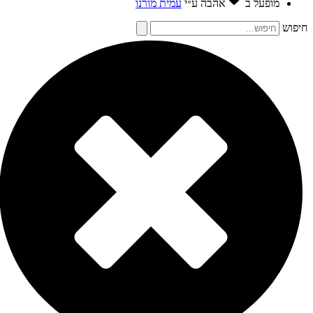
מופעל ב
אהבה
ע״י
עמית מורנו
חיפוש