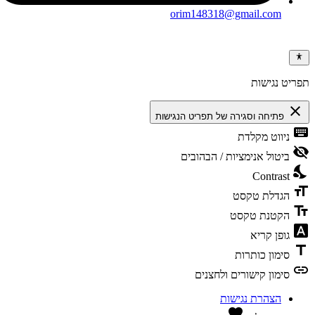
orim148318@gmail.com
תפריט נגישות
close
פתיחה וסגירה של תפריט הנגישות
keyboard
ניווט מקלדת
visibility_off
ביטול אנימציות / הבהובים
nights_stay
Contrast
format_size
הגדלת טקסט
text_fields
הקטנת טקסט
font_download
גופן קריא
title
סימון כותרות
link
סימון קישורים ולחצנים
הצהרת נגישות
favorite