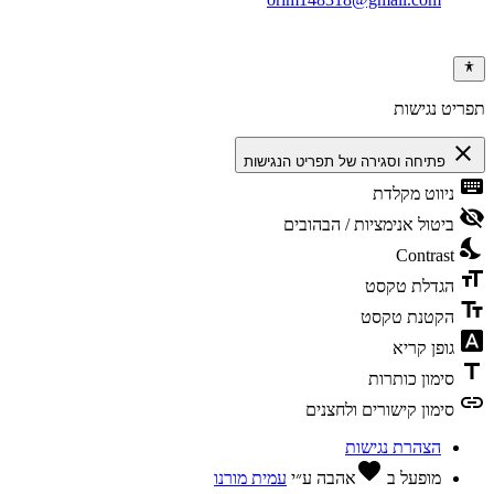
תפריט נגישות
close
פתיחה וסגירה של תפריט הנגישות
keyboard
ניווט מקלדת
visibility_off
ביטול אנימציות / הבהובים
nights_stay
Contrast
format_size
הגדלת טקסט
text_fields
הקטנת טקסט
font_download
גופן קריא
title
סימון כותרות
link
סימון קישורים ולחצנים
הצהרת נגישות
favorite
מופעל ב
אהבה
ע״י
עמית מורנו