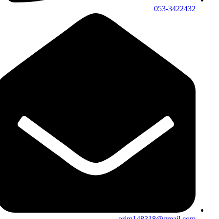
053-3422432
orim148318@gmail.com