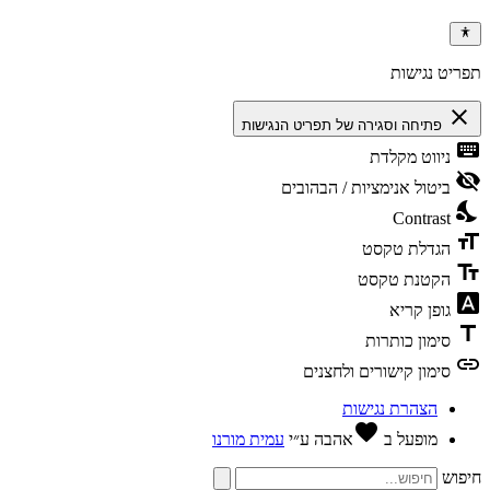
תפריט נגישות
close
פתיחה וסגירה של תפריט הנגישות
keyboard
ניווט מקלדת
visibility_off
ביטול אנימציות / הבהובים
nights_stay
Contrast
format_size
הגדלת טקסט
text_fields
הקטנת טקסט
font_download
גופן קריא
title
סימון כותרות
link
סימון קישורים ולחצנים
הצהרת נגישות
favorite
מופעל ב
אהבה
ע״י
עמית מורנו
חיפוש