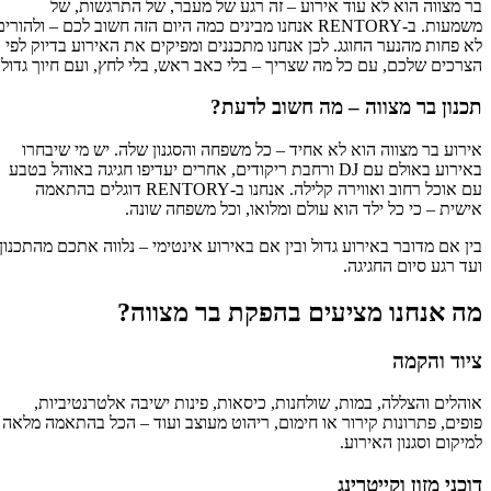
בר מצווה הוא לא עוד אירוע – זה רגע של מעבר, של התרגשות, של
משמעות. ב‑RENTORY אנחנו מבינים כמה היום הזה חשוב לכם – ולהורים
לא פחות מהנער החוגג. לכן אנחנו מתכננים ומפיקים את האירוע בדיוק לפי
הצרכים שלכם, עם כל מה שצריך – בלי כאב ראש, בלי לחץ, ועם חיוך גדול.
תכנון בר מצווה – מה חשוב לדעת?
אירוע בר מצווה הוא לא אחיד – כל משפחה והסגנון שלה. יש מי שיבחרו
באירוע באולם עם DJ ורחבת ריקודים, אחרים יעדיפו חגיגה באוהל בטבע
עם אוכל רחוב ואווירה קלילה. אנחנו ב‑RENTORY דוגלים בהתאמה
אישית – כי כל ילד הוא עולם ומלואו, וכל משפחה שונה.
בין אם מדובר באירוע גדול ובין אם באירוע אינטימי – נלווה אתכם מהתכנון
ועד רגע סיום החגיגה.
מה אנחנו מציעים בהפקת בר מצווה?
ציוד והקמה
אוהלים והצללה, במות, שולחנות, כיסאות, פינות ישיבה אלטרנטיביות,
פופים, פתרונות קירור או חימום, ריהוט מעוצב ועוד – הכל בהתאמה מלאה
למיקום וסגנון האירוע.
דוכני מזון וקייטרינג