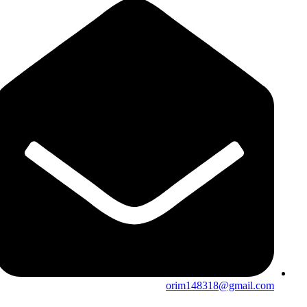
orim148318@gmail.com