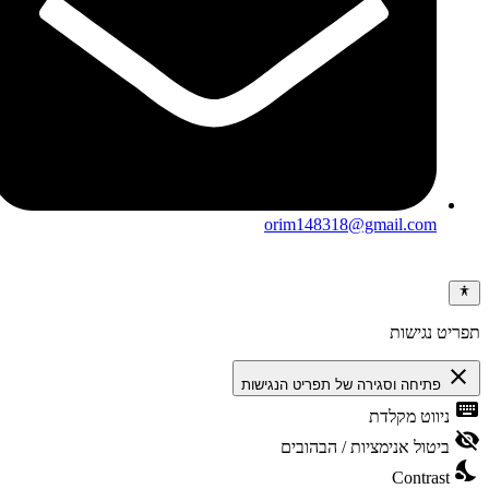
orim148318@gmail.com
תפריט נגישות
close
פתיחה וסגירה של תפריט הנגישות
keyboard
ניווט מקלדת
visibility_off
ביטול אנימציות / הבהובים
nights_stay
Contrast