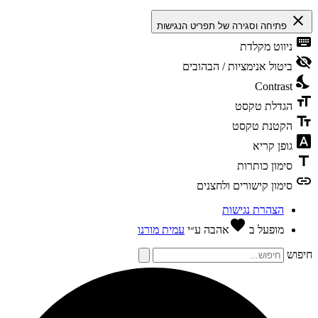
close
פתיחה וסגירה של תפריט הנגישות
keyboard
ניווט מקלדת
visibility_off
ביטול אנימציות / הבהובים
nights_stay
Contrast
format_size
הגדלת טקסט
text_fields
הקטנת טקסט
font_download
גופן קריא
title
סימון כותרות
link
סימון קישורים ולחצנים
הצהרת נגישות
favorite
מופעל ב
אהבה
ע״י
עמית מורנו
חיפוש