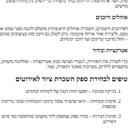
סלון, חצר או מרפסת. הריהוט נבחר בקפידה כדי לשלב בין נוחות לעיצוב
מרשים.
אוהלים ודוכנים
לאירועים חיצוניים, השכרת אוהלים היא פתרון מושלם להגנה מפני שמש או
גשם, וליצירת אזור אירוח אינטימי. ניתן לשלב גם דוכני מזון בעיצובים שונים
– החל מדוכני שייקים ועד דוכני קינוחים.
אטרקציות ובידור
כדי לשדרג את האווירה, רנטורי מציעה מגוון אטרקציות – שולחנות משחק,
מתנפחים לילדים, מערכות סאונד ותאורה, ועוד.
טיפים לבחירת ספק השכרת ציוד לאירועים
בדיקת מוניטין – חפשו חוות דעת של לקוחות קודמים.
איכות ובטיחות – ודאו שהציוד עומד בתקני הבטיחות ועובר בדיקות
שוטפות.
זמינות ושירות – בחרו ספק שמספק ליווי מקצועי מההזמנה ועד סיום
האירוע.