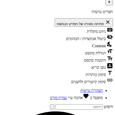
תפריט נגישות
close
פתיחה וסגירה של תפריט הנגישות
keyboard
ניווט מקלדת
visibility_off
ביטול אנימציות / הבהובים
nights_stay
Contrast
format_size
הגדלת טקסט
text_fields
הקטנת טקסט
font_download
גופן קריא
title
סימון כותרות
link
סימון קישורים ולחצנים
הצהרת נגישות
favorite
מופעל ב
אהבה
ע״י
עמית מורנו
חיפוש