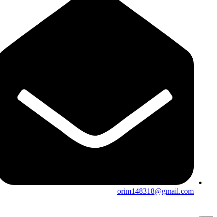
orim148318@gmail.com