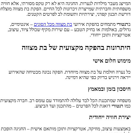
המייצג מעבר מילדות לנערות. החגיגה היא לא רק טקס מסורתי, אלא חוויה
משפחתית וחברתית שמייצרת זיכרונות לכל החיים. הפקת בת מצווה מוצלחת
דורשת תכנון קפדני, יצירתיות ותשומת לב לפרטים הקטנים.
ב
רנטורי
מתמחים בהפקת אירועי
בת מצווה מכל הסוגים
– אינטימיים,
גדולים, באולמות או בחיק הטבע – עם שירות מקיף שכולל ציוד, עיצוב,
אטרקציות ותוכן ייחודי.
היתרונות בהפקה מקצועית של בת מצווה
מימוש חלום אישי
כל נערה חולמת על בת מצווה מיוחדת. הפקה נכונה מבטיחה שהאירוע
ייראה וירגיש בדיוק כפי שהיא דמיינה.
חיסכון בזמן ובמאמץ
משפחה שמתכננת הכל לבד עלולה להתמודד עם עומס רב. חברה מקצועית
כמו
רנטורי
דואגת לכל הפרטים – מהתכנון ועד הביצוע.
יצירת חוויה ייחודית
באמצעות עיצוב, מוזיקה, אטרקציות ותוכן מותאם אישית – החגיגה הופכת