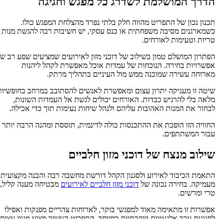
הדרך המושלמת לשדרג כל מפגש וחגיגה
תכנון נכון של התפריט מהווה חלק בלתי נפרד מהצלחת המפגש כולו.
כשמארגנים מסיבה משפחתית או כנס עסקי, יש חשיבות רבה להגשת מנות
טריות וטעימות לאורחים.
הפתרון המושלם טמון בשילוב של דוכני מזון לאירועים שמציעים שפע רב של
אפשרויות בחירה. הנוכחות של עמדות אוכל מאפשרת לקהל ליהנות
מארוחה עשירה שמוכנה ממש מול העיניים בתהליך מרתק.
שיטה זו מעניקה יתרון עצום ומאפשרת לאנשים להסתובב במרחב בחופשיות
מלאה בלי להרגיש כבדות. האורחים יכולים לגשת אל העמדות השונות,
לבחור את המנות האהובות עליהם ולנהל שיחות נעימות תוך כדי אכילה.
החוויה הזו הופכת את ההתכנסות כולה לדינמית, תוססת ומהנה הרבה יותר
עבור המשתתפים.
שילוב מנצח של דוכני מזון חלביים
התאמת הכיבוד לאירוע ולסגנון הקהל דורשת מחשבה רבה והבנה מקצועית
מעמיקה. בחירה נכונה של
דוכני מזון חלביים לאירועים
מבטיחה מענה קליל,
טרי ומרשים.
אפשרות זו מתאימה מאוד למפגשי בוקר, לארוחות צהריים מפנקות ואפילו
לחגיגות ערב אלגנטיות ויוקרתיות במיוחד. התפריט העשיר מציע מגוון עצום