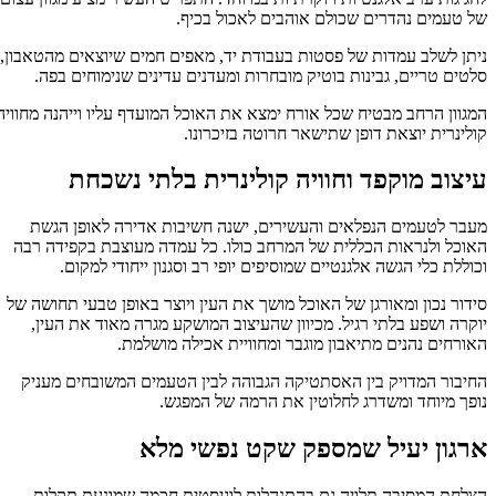
של טעמים נהדרים שכולם אוהבים לאכול בכיף.
ניתן לשלב עמדות של פסטות בעבודת יד, מאפים חמים שיוצאים מהטאבון,
סלטים טריים, גבינות בוטיק מובחרות ומעדנים עדינים שנימוחים בפה.
המגוון הרחב מבטיח שכל אורח ימצא את האוכל המועדף עליו וייהנה מחוויה
קולינרית יוצאת דופן שתישאר חרוטה בזיכרונו.
עיצוב מוקפד וחוויה קולינרית בלתי נשכחת
מעבר לטעמים הנפלאים והעשירים, ישנה חשיבות אדירה לאופן הגשת
האוכל ולנראות הכללית של המרחב כולו. כל עמדה מעוצבת בקפידה רבה
וכוללת כלי הגשה אלגנטיים שמוסיפים יופי רב וסגנון ייחודי למקום.
סידור נכון ומאורגן של האוכל מושך את העין ויוצר באופן טבעי תחושה של
יוקרה ושפע בלתי רגיל. מכיוון שהעיצוב המושקע מגרה מאוד את העין,
האורחים נהנים מתיאבון מוגבר ומחוויית אכילה מושלמת.
החיבור המדויק בין האסתטיקה הגבוהה לבין הטעמים המשובחים מעניק
נופך מיוחד ומשדרג לחלוטין את הרמה של המפגש.
ארגון יעיל שמספק שקט נפשי מלא
הצלחת המסיבה תלויה גם בהתנהלות לוגיסטית חכמה שמונעת תקלות.