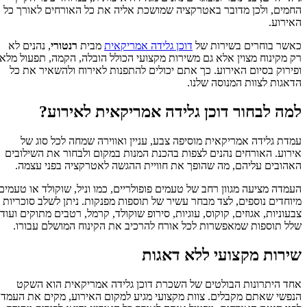
החמים, ולכן מדובר באטרקציה שמושכת אליה את כל האורחים לאורך כל
האירוע.
כאשר בוחרים בשירות של
דוכן גלידה אמריקאית
מבית
רנטורי
, נהנים לא
רק מקינוח מצוין אלא גם משירות מקצועי הכולל הובלה, הקמה, תפעול מלא
ופירוק בסיום האירוע. כך אתם יכולים להתפנות לאירוח ולהשאיר את כל
הדאגות לצוות המנוסה שלנו.
למה לבחור דוכן גלידה אמריקאית לאירוע?
עמדת גלידה אמריקאית מוסיפה צבע, עניין ואווירה שמחה לכל סוג של
אירוע. האורחים נהנים לצפות בהכנת המנות במקום ולבחור את השילובים
האהובים עליהם, מה שהופך את חוויית ההגשה לאטרקציה בפני עצמה.
העמדה מציעה מגוון רחב של טעמים פופולריים, כמו וניל, שוקולד או טעמים
מיוחדים נוספים, לצד מבחר עשיר של תוספות מפנקות. ניתן לשלב סוכריות
צבעוניות, אגוזים, קוקוס, עוגיות, סירופ שוקולד, קרמל, רטבים מתוקים ועוד
שלל תוספות שמאפשרות לכל אורח להרכיב את הקינוח המושלם עבורו.
שירות מקצועי ללא דאגות
אחד היתרונות הבולטים של השכרת דוכן גלידה אמריקאית הוא השקט
הנפשי שאתם מקבלים. צוות מקצועי מגיע למקום האירוע, מקים את העמדה