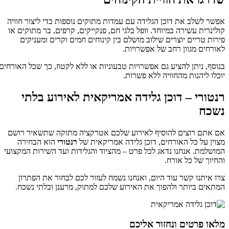
אפשר לשלב את דוכן הגלידה עם עמדות מתוקים נוספות כדי ליצור חוויה
קולינרית עשירה במיוחד. וופל בלגי חם, פנקייקים, קרפים, בר מתוקים או
פירות טריים יוצרים שילוב מושלם בין קינוחים חמים וקרים ומעניקים
לאורחים מגוון רחב של אפשרויות.
בנוסף, ניתן להציע גם אפשרויות טבעוניות או ללא לקטוז, כך שכל האורחים
יוכלו ליהנות מהחוויה ללא פשרות.
רנטורי – דוכן גלידה אמריקאית לאירוע בלתי
נשכח
אם אתם רוצים להוסיף לאירוע שלכם אטרקציה מתוקה שתשאיר רושם
מצוין על כל האורחים, דוכן גלידה אמריקאית של
רנטורי
הוא הבחירה
המושלמת. אנחנו נדאג לכל פרט – מהציוד והגלידות ועד השירות המקצועי
והחיוך של כל אורח.
צרו איתנו קשר עוד היום, ואנחנו נשמח לעזור לכם לבחור את הפתרון
המתאים ביותר ולהפוך את האירוע שלכם למתוק, מרענן ובלתי נשכח.
מלאו פרטים ונחזור אליכם