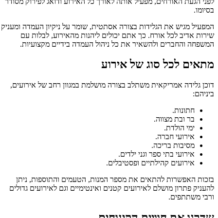
לפני הגעת האורחים, מפעיל אותה לאורך כל האירוע ודואג לפירוק מסודר
בסיומו.
המפעיל מגיש את הגלידות בצורה אסתטית, שומר על ניקיון העמדה ומעניק
שירות אדיב לכל אורח. כך אתם יכולים ליהנות מהאירוע, לבלות עם
המשפחה והחברים ולהשאיר את כל ניהול העמדה בידיים מקצועיות.
מתאים לכל סוג של אירוע
דוכן גלידה אמריקאית משתלב בצורה מושלמת במגוון רחב של אירועים,
ביניהם:
חתונות.
בר ובת מצווה.
ימי הולדת.
אירועי חברה.
מסיבות בריכה.
אירועי בתי ספר וגני ילדים.
אירועים קהילתיים ופסטיבלים.
בזכות האפשרות להתאים את מספר המנות, הטעמים והתוספות, ניתן
להעניק פתרון מושלם לאירועים קטנים ואינטימיים וגם לאירועים גדולים
ורבי משתתפים.
שדרגו את חוויית הקינוחים