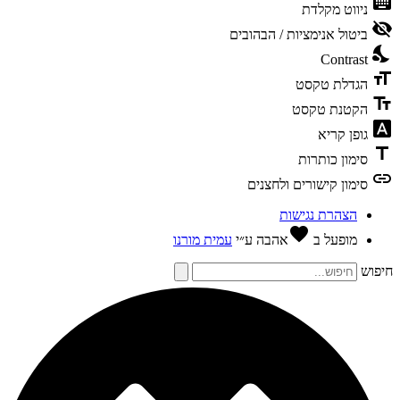
keyboard
ניווט מקלדת
visibility_off
ביטול אנימציות / הבהובים
nights_stay
Contrast
format_size
הגדלת טקסט
text_fields
הקטנת טקסט
font_download
גופן קריא
title
סימון כותרות
link
סימון קישורים ולחצנים
הצהרת נגישות
favorite
מופעל ב
אהבה
ע״י
עמית מורנו
חיפוש